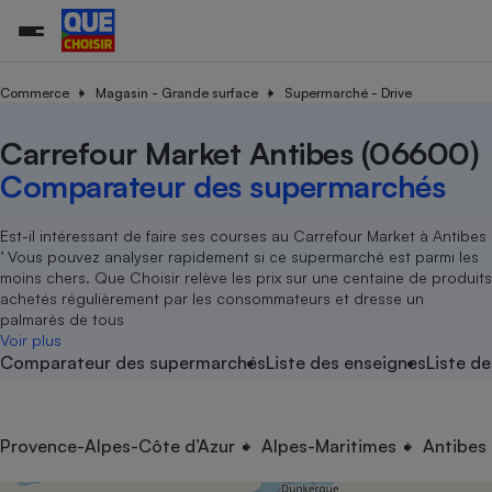
Commerce
Magasin - Grande surface
Supermarché - Drive
Carrefour Market Antibes (06600)
Additifs a
Comparate
Comparatif
Comparateu
Comparatif
Comparateu
Comparatif
Comparati
Substances
Toutes les actualités
Tous les services
Tous nos combats
L’association
Organismes de défense 
Train
supermarc
cosmétiqu
Comparateur des supermarchés
Comparateu
Achat - Vente - Travaux
Démarche administrative
Enquêtes
Nos actions
Nos missions
Système judiciaire
Transport aérien
gratuit
Copropriété
Famille
Guides d'achat
Nos grandes victoires
Notre méthodologie
Est-il intéressant de faire ses courses au Carrefour Market à Antibes
Location
Senior
’ Vous pouvez analyser rapidement si ce supermarché est parmi les
Comparateu
Comparate
Comparati
Comparatif
Comparate
Comparatif
Comparatif
Conseils
Les billets de la présidente
Notre financement
moins chers. Que Choisir relève les prix sur une centaine de produits
supermarc
électrique
Service marchand
Magasin - Grande surfac
Sport
Soumettre un litige
achetés régulièrement par les consommateurs et dresse un
Brèves
Nos associations locales
Nos partenaires
Air
palmarès de tous
Marketing - Fidélisation
Vacances - Tourisme
Lettres types
Voir plus
Nous rejoindre
Nous rejoindre
Déchet
Comparateur des supermarchés
Liste des enseignes
Liste de
Méthode de vente - Abu
Rencontrer une association locale
Comparate
Comparatif
Comparatif
Comparatif
Comparatif
En savoir plus sur Que Choisir Ensemble
Eau
s
Agriculture
Achat - Vente - Location
Energie
Nutrition
Assurance auto
Provence-Alpes-Côte d’Azur
Alpes-Maritimes
Antibes
-nous ?
Produit alimentaire
Carburant
Comparati
Comparati
Comparati
Comparate