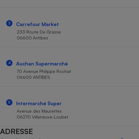
Téléphone mobile -
Smartphone
Plaque de cuisson à
induction
3
Carrefour Market
233 Route De Grasse
06600 Antibes
Climatiseur -
Ventilateur
4
Auchan Supermarché
Antivirus
70 Avenue Philippe Rochat
06600 ANTIBES
Climatiseur -
Ventilateur
5
Intermarché Super
Avenue des Maurettes
06270 Villeneuve-Loubet
ADRESSE