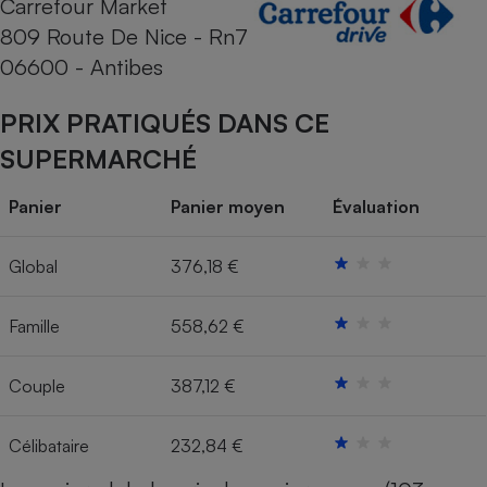
Carrefour Market
809 Route De Nice - Rn7
Cafetière à expressos
06600 - Antibes
PRIX PRATIQUÉS DANS CE
SUPERMARCHÉ
Panier
Panier moyen
Évaluation
Robot ménager
Global
376,18 €
Famille
558,62 €
Couple
387,12 €
Célibataire
232,84 €