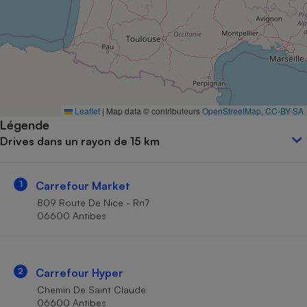
Petit électroménager - U
Complément
alimentaire
Mutuelle
Assurance emprunteur
Leaflet
|
Map data © contributeurs
OpenStreetMap
,
CC-BY-SA
Légende
Matelas
Champagne
Drives dans un rayon de 15 km
bouteille
Banque en 
Téléviseur
1
Carrefour Market
Antimoustique
Lave-linge
809 Route De Nice - Rn7
06600 Antibes
Radiateur électrique
2
Carrefour Hyper
Chemin De Saint Claude
06600 Antibes