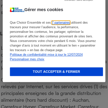
niveau de prix des supermarchés, géolocalisés
Gérer mes cookies
sur le territoire français.
Que Choisir Ensemble et ses
7 partenaires
utilisent des
traceurs pour mesurer l’audience, la performance,
personnaliser les contenus, les partager, optimiser la
Les comparaisons de prix
promotion et afficher des contenus provenant de sites tiers.
Nous conserverons votre choix pendant 6 mois. Vous pourrez
changer d’avis à tout moment en utilisant le lien « paramétrer
Les comparaisons sont réalisées sur l’ensemble
les traceurs » en bas de chaque page.
des produits des magasins. Les produits de
Politique de confidentialité mise à jour le 12/07/2024
Personnaliser mes choix
marques de distributeurs (MDD) sont comparés à
leurs équivalents chez leurs concurrents.
TOUT ACCEPTER & FERMER
Chaque jour, les prix de tous les produits sont
relevés par Internet, sur les services drives (1) des
principales enseignes de la grande distribution
alimentaire (hors hard discount) : Auchan,
Carrefour Hyper, Carrefour Market, Carrefour