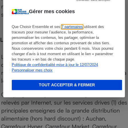
niveau de prix des supermarchés, géolocalisés
Gérer mes cookies
sur le territoire français.
Que Choisir Ensemble et ses
7 partenaires
utilisent des
traceurs pour mesurer l’audience, la performance,
personnaliser les contenus, les partager, optimiser la
Les comparaisons de prix
promotion et afficher des contenus provenant de sites tiers.
Nous conserverons votre choix pendant 6 mois. Vous pourrez
changer d’avis à tout moment en utilisant le lien « paramétrer
Les comparaisons sont réalisées sur l’ensemble
les traceurs » en bas de chaque page.
des produits des magasins. Les produits de
Politique de confidentialité mise à jour le 12/07/2024
Personnaliser mes choix
marques de distributeurs (MDD) sont comparés à
leurs équivalents chez leurs concurrents.
TOUT ACCEPTER & FERMER
Chaque jour, les prix de tous les produits sont
relevés par Internet, sur les services drives (1) des
principales enseignes de la grande distribution
alimentaire (hors hard discount) : Auchan,
Carrefour Hyper, Carrefour Market, Carrefour