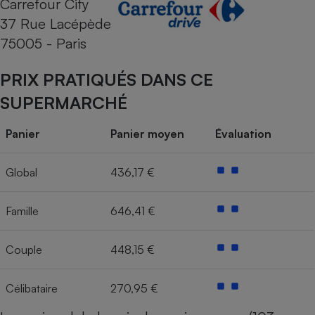
Carrefour City
37 Rue Lacépède
Cafetière à expressos
75005 - Paris
PRIX PRATIQUÉS DANS CE
SUPERMARCHÉ
Panier
Panier moyen
Évaluation
Robot ménager
Global
436,17 €
Famille
646,41 €
Couple
448,15 €
Célibataire
270,95 €