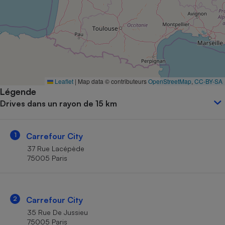
Petit électroménager - U
Complément
alimentaire
Mutuelle
Assurance emprunteur
Leaflet
|
Map data © contributeurs
OpenStreetMap
,
CC-BY-SA
Légende
Matelas
Champagne
Drives dans un rayon de 15 km
bouteille
Banque en 
Téléviseur
1
Carrefour City
Antimoustique
Lave-linge
37 Rue Lacépède
75005 Paris
Radiateur électrique
2
Carrefour City
35 Rue De Jussieu
75005 Paris