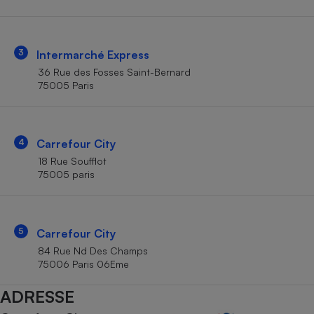
Téléphone mobile -
Smartphone
Plaque de cuisson à
induction
3
Intermarché Express
36 Rue des Fosses Saint-Bernard
75005 Paris
Climatiseur -
Ventilateur
4
Carrefour City
Antivirus
18 Rue Soufflot
75005 paris
Climatiseur -
Ventilateur
5
Carrefour City
84 Rue Nd Des Champs
75006 Paris 06Eme
ADRESSE