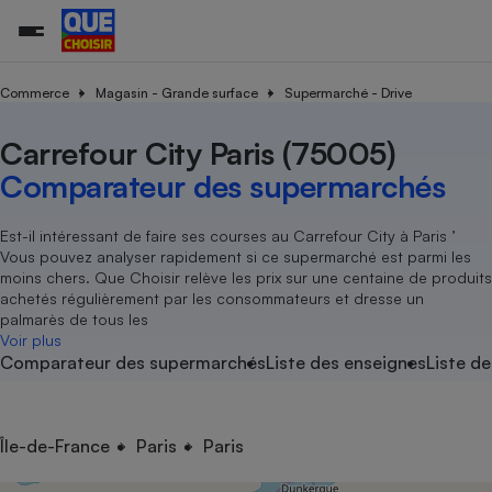
Commerce
Magasin - Grande surface
Supermarché - Drive
Carrefour City Paris (75005)
Additifs a
Comparate
Comparatif
Comparateu
Comparatif
Comparateu
Comparatif
Comparati
Substances
Toutes les actualités
Tous les services
Tous nos combats
L’association
Organismes de défense 
Train
supermarc
cosmétiqu
Comparateur des supermarchés
Comparateu
Achat - Vente - Travaux
Démarche administrative
Enquêtes
Nos actions
Nos missions
Système judiciaire
Transport aérien
gratuit
Copropriété
Famille
Guides d'achat
Nos grandes victoires
Notre méthodologie
Est-il intéressant de faire ses courses au Carrefour City à Paris ’
Location
Senior
Vous pouvez analyser rapidement si ce supermarché est parmi les
Comparateu
Comparate
Comparati
Comparatif
Comparate
Comparatif
Comparatif
Conseils
Les billets de la présidente
Notre financement
moins chers. Que Choisir relève les prix sur une centaine de produits
supermarc
électrique
Service marchand
Magasin - Grande surfac
Sport
Soumettre un litige
achetés régulièrement par les consommateurs et dresse un
Brèves
Nos associations locales
Nos partenaires
Air
palmarès de tous les
Marketing - Fidélisation
Vacances - Tourisme
Lettres types
Voir plus
Nous rejoindre
Nous rejoindre
Déchet
Comparateur des supermarchés
Liste des enseignes
Liste de
Méthode de vente - Abu
Rencontrer une association locale
Comparate
Comparatif
Comparatif
Comparatif
Comparatif
En savoir plus sur Que Choisir Ensemble
Eau
s
Agriculture
Achat - Vente - Location
Energie
Nutrition
Assurance auto
Île-de-France
Paris
Paris
-nous ?
Produit alimentaire
Carburant
Comparati
Comparati
Comparati
Comparate