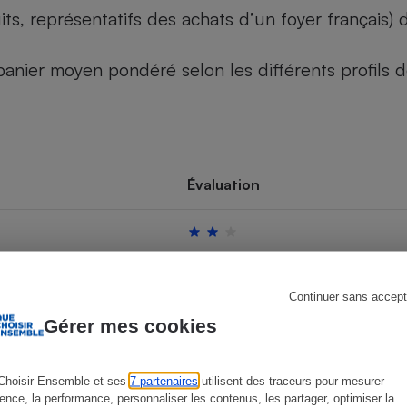
its, représentatifs des achats d’un foyer français
u panier moyen pondéré selon les différents profils
s
Réfrigérateur
Évaluation
Continuer sans accept
Gérer mes cookies
Choisir Ensemble et ses
7 partenaires
utilisent des traceurs pour mesurer
ience, la performance, personnaliser les contenus, les partager, optimiser la