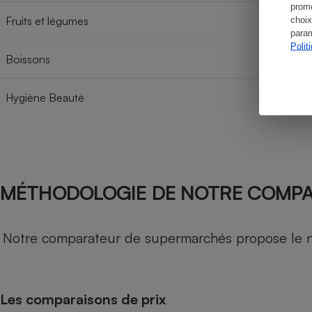
promo
Fruits et légumes
choix
param
Polit
Boissons
Hygiène Beauté
MÉTHODOLOGIE DE NOTRE COMP
Notre comparateur de supermarchés propose le nive
Les comparaisons de prix