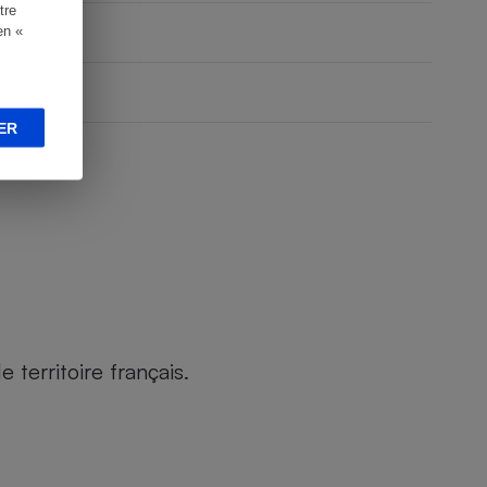
tre
en «
ER
territoire français.