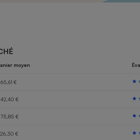
Électricité - Gaz
Appareil photo
numérique
Four encastrable
CHÉ
Lessive
anier moyen
Éva
65,61 €
42,40 €
Aspirateur
75,85 €
26,30 €