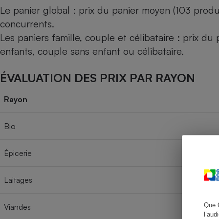
Le panier global : prix du panier moyen (103 produ
concurrents.
Les paniers famille, couple et célibataire : prix d
Cafetière à expresso
enfants, couple sans enfant ou célibataire.
ÉVALUATION DES PRIX PAR RAYON
Rayon
Bio
Robot ménager
Épicerie
Laitages
Que 
Viandes
l’aud