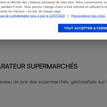
tion et afficher des contenus provenant de sites tiers. Nous conserverons vo
 pendant 6 mois. Vous pourrez changer d’avis à tout moment en utilisant le li
étrer les traceurs » en bas de chaque page.
ique de confidentialité mise à jour le 12/07/2024
|
Personnaliser mes choix
TOUT ACCEPTER & FERM
ARATEUR SUPERMARCHÉS
au de prix des supermarchés, géolocalisés sur le 