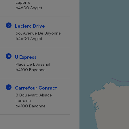
Laporte
Internet
64600 Anglet
Gros électroménager
Téléphonie
3
Leclerc Drive
Petit électroménager 
Complément
56, Avenue De Bayonne
alimentaire
64600 Anglet
Mutuelle
Assurance emprunteu
4
U Express
Place De L Arsenal
64100 Bayonne
Matelas
Champa
boutei
Banque 
5
Carrefour Contact
Téléviseur
8 Boulevard Alsace
Antimoustique
Lorraine
Lave-linge
64100 Bayonne