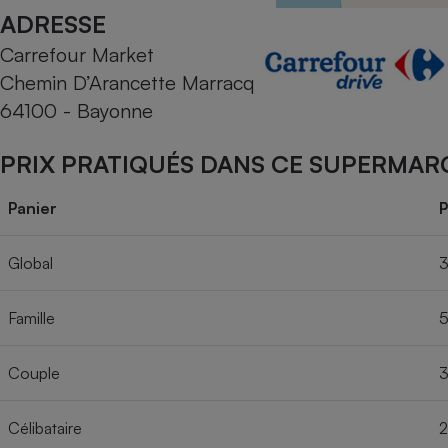
Radiateur électrique
ADRESSE
Carrefour Market
Téléphone mobile -
Chemin D’Arancette Marracq
Smartphone
Plaque de cuisson à
64100 - Bayonne
induction
PRIX PRATIQUÉS DANS CE SUPERMAR
Climatiseur -
Panier
P
Ventilateur
Global
3
Antivirus
Famille
5
Climatiseur -
Ventilateur
Couple
3
Célibataire
2