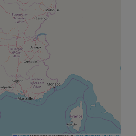
Leaflet
|
Map data © contributeurs
OpenStreetMap
,
CC-BY-SA