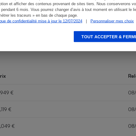
tion et afficher des contenus provenant de sites tiers. Nous conserverons vo
 pendant 6 mois. Vous pourrez changer d’avis à tout moment en utilisant le li
étrer les traceurs » en bas de chaque page.
ique de confidentialité mise à jour le 12/07/2024
|
Personnaliser mes choix
TOUT ACCEPTER & FERM
rix
Rel
,949 €
08
,119 €
08
,049 €
08