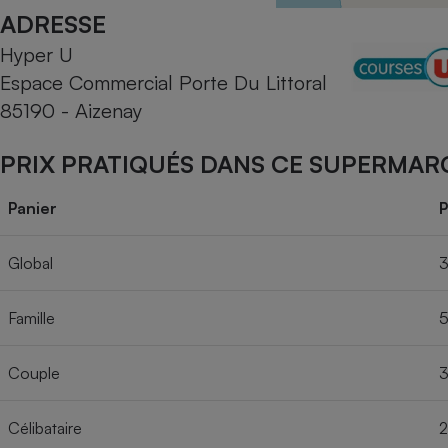
Radiateur électrique
ADRESSE
Hyper U
Téléphone mobile -
Espace Commercial Porte Du Littoral
Smartphone
Plaque de cuisson à
85190 - Aizenay
induction
PRIX PRATIQUÉS DANS CE SUPERMAR
Climatiseur -
Panier
P
Ventilateur
Global
3
Antivirus
Famille
5
Climatiseur -
Ventilateur
Couple
3
Célibataire
2