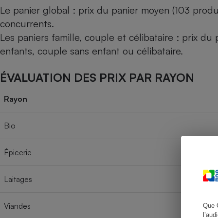
Le panier global : prix du panier moyen (103 produ
concurrents.
Les paniers famille, couple et célibataire : prix d
Cafetière à expresso
enfants, couple sans enfant ou célibataire.
ÉVALUATION DES PRIX PAR RAYON
Rayon
Bio
Robot ménager
Épicerie
Laitages
Viandes
Que 
l’aud