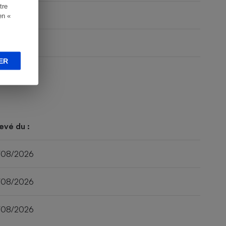
tre
en «
ER
evé du :
/08/2026
/08/2026
/08/2026