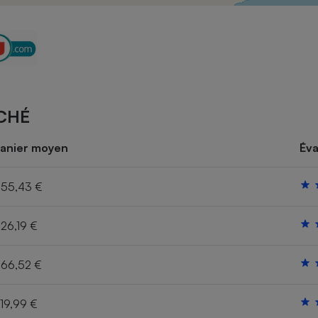
Électricité - Gaz
Appareil photo
numérique
Four encastrable
CHÉ
Lessive
anier moyen
Éva
55,43 €
26,19 €
Aspirateur
66,52 €
19,99 €