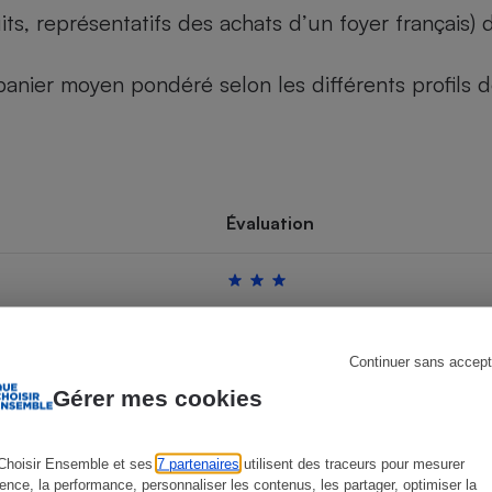
its, représentatifs des achats d’un foyer français
u panier moyen pondéré selon les différents profils
s
Réfrigérateur
Évaluation
Continuer sans accept
Gérer mes cookies
Choisir Ensemble et ses
7 partenaires
utilisent des traceurs pour mesurer
ience, la performance, personnaliser les contenus, les partager, optimiser la