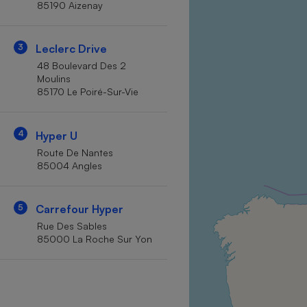
85190 Aizenay
Internet
Gros électroménager
Téléphonie
3
Leclerc Drive
Petit électroménager 
48 Boulevard Des 2
Complément
Moulins
alimentaire
85170 Le Poiré-Sur-Vie
Mutuelle
Assurance emprunteu
4
Hyper U
Route De Nantes
85004 Angles
Matelas
Champa
boutei
Banque 
5
Carrefour Hyper
Téléviseur
Rue Des Sables
Antimoustique
85000 La Roche Sur Yon
Lave-linge