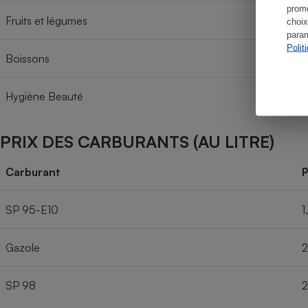
promo
Fruits et légumes
choix
param
Polit
Boissons
Hygiène Beauté
PRIX DES CARBURANTS (AU LITRE)
Carburant
P
SP 95-E10
1
Gazole
2
SP 98
2