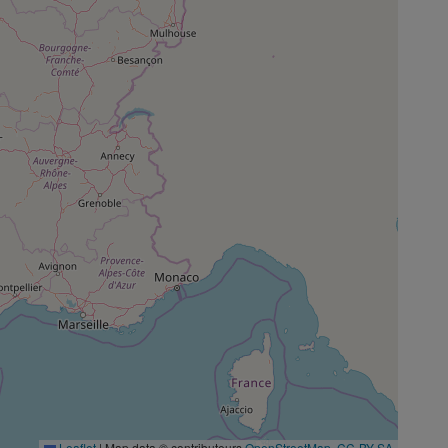
Leaflet
|
Map data © contributeurs
OpenStreetMap
,
CC-BY-SA