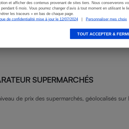
tion et afficher des contenus provenant de sites tiers. Nous conserverons vo
 pendant 6 mois. Vous pourrez changer d’avis à tout moment en utilisant le li
étrer les traceurs » en bas de chaque page.
ique de confidentialité mise à jour le 12/07/2024
|
Personnaliser mes choix
TOUT ACCEPTER & FERM
ARATEUR SUPERMARCHÉS
au de prix des supermarchés, géolocalisés sur le 