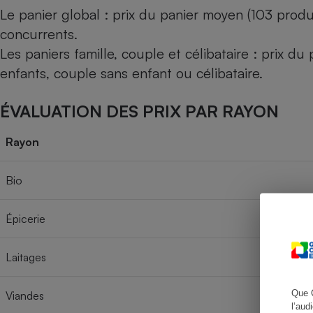
Le panier global : prix du panier moyen (103 produ
concurrents.
Les paniers famille, couple et célibataire : prix d
Cafetière à expresso
enfants, couple sans enfant ou célibataire.
ÉVALUATION DES PRIX PAR RAYON
Rayon
Bio
Robot ménager
Épicerie
Laitages
Que 
Viandes
l’aud