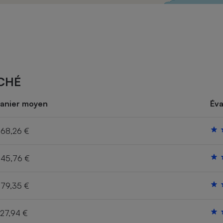
Électricité - Gaz
Appareil photo
numérique
Four encastrable
CHÉ
Lessive
anier moyen
Éva
68,26 €
45,76 €
Aspirateur
79,35 €
27,94 €