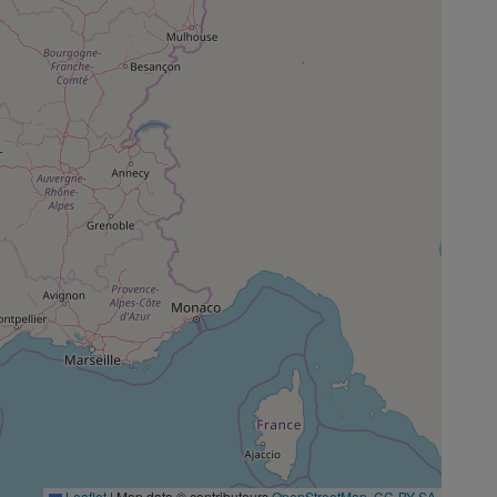
Leaflet
|
Map data © contributeurs
OpenStreetMap
,
CC-BY-SA