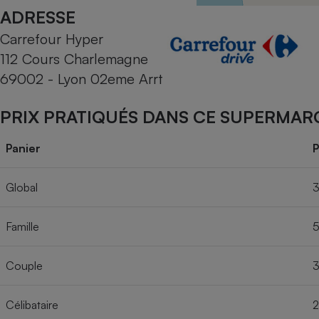
Radiateur électrique
ADRESSE
Carrefour Hyper
Téléphone mobile -
112 Cours Charlemagne
Smartphone
Plaque de cuisson à
69002 - Lyon 02eme Arrt
induction
PRIX PRATIQUÉS DANS CE SUPERMAR
Climatiseur -
Panier
P
Ventilateur
Global
3
Antivirus
Famille
5
Climatiseur -
Ventilateur
Couple
3
Célibataire
2