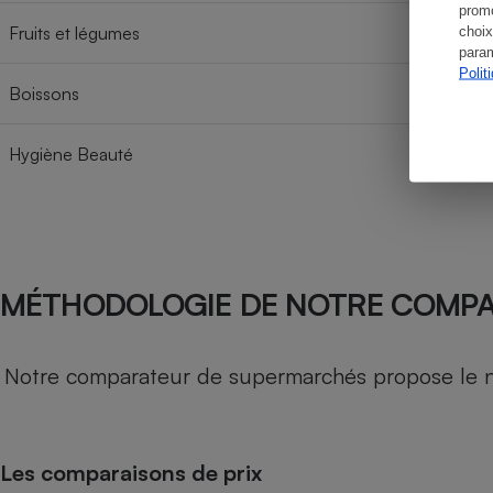
promo
Fruits et légumes
choix
param
Polit
Boissons
Hygiène Beauté
MÉTHODOLOGIE DE NOTRE COMP
Notre comparateur de supermarchés propose le nive
Les comparaisons de prix