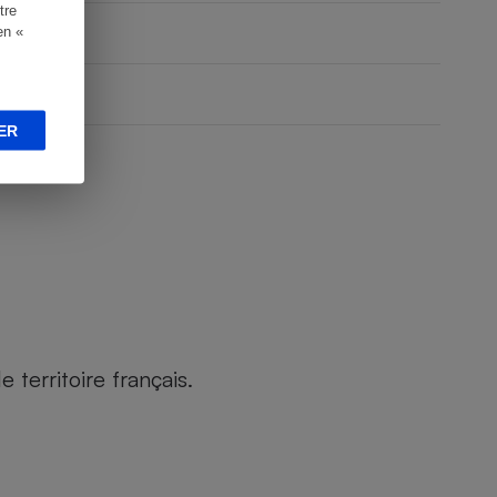
tre
en «
ER
territoire français.