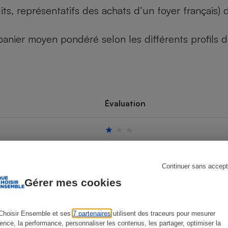
its, représentatifs des achats d’un foyer français
u panier moyen pondéré selon les différents profils
s
Réfrigérateur
Évaluation
Continuer sans accept
Gérer mes cookies
Choisir Ensemble et ses
7 partenaires
utilisent des traceurs pour mesurer
ience, la performance, personnaliser les contenus, les partager, optimiser la