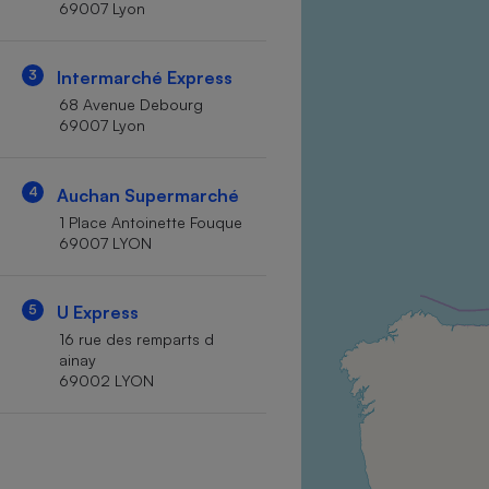
69007 Lyon
Internet
Gros électroménager
Téléphonie
3
Intermarché Express
Petit électroménager 
68 Avenue Debourg
Complément
69007 Lyon
alimentaire
Mutuelle
Assurance emprunteu
4
Auchan Supermarché
1 Place Antoinette Fouque
69007 LYON
Matelas
Champa
boutei
5
U Express
Banque 
16 rue des remparts d
Téléviseur
ainay
Antimoustique
69002 LYON
Lave-linge