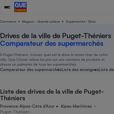
Commerce
Magasin - Grande surface
Supermarché - Drive
Drives de la ville de Puget-Théniers
Additifs a
Comparate
Comparatif
Comparateu
Comparatif
Comparateu
Comparatif
Comparati
Substances
Toutes les actualités
Tous les services
Tous nos combats
L’association
Organismes de défense 
Train
supermarc
cosmétiqu
Comparateur des supermarchés
Comparateu
Achat - Vente - Travaux
Démarche administrative
Enquêtes
Nos actions
Nos missions
Système judiciaire
Transport aérien
gratuit
Copropriété
Famille
Guides d'achat
Nos grandes victoires
Notre méthodologie
À Puget-Théniers, trouvez quel est le drive le moins cher de votre
Location
Senior
ville. Que Choisir relève les prix sur une centaine de produits et
Comparateu
Comparate
Comparati
Comparatif
Comparate
Comparatif
Comparatif
Conseils
Les billets de la présidente
Notre financement
dresse un palmarès de tous les supermarchés.
supermarc
électrique
Service marchand
Magasin - Grande surfac
Sport
Soumettre un litige
Comparateur des supermarchés
Liste des enseignes
Liste de
Brèves
Nos associations locales
Nos partenaires
Air
Marketing - Fidélisation
Vacances - Tourisme
Lettres types
Nous rejoindre
Nous rejoindre
Déchet
Méthode de vente - Abu
Rencontrer une association locale
Comparate
Comparatif
Comparatif
Comparatif
Comparatif
En savoir plus sur Que Choisir Ensemble
Liste des drives de la ville de Puget-
Eau
s
Agriculture
Achat - Vente - Location
Théniers
Energie
Nutrition
Assurance auto
Provence-Alpes-Côte d’Azur
Alpes-Maritimes
-nous ?
Produit alimentaire
Carburant
Comparati
Comparati
Comparati
Comparate
Puget-Théniers