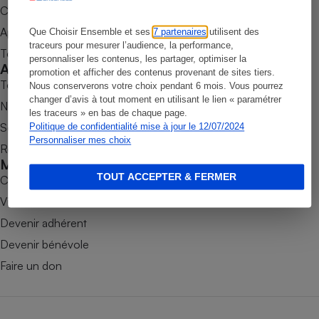
Commander une parution
Petit électroménager - U
Appli Quel Produit
Complément
Que Choisir Ensemble et ses
7 partenaires
utilisent des
alimentaire
traceurs pour mesurer l’audience, la performance,
Tous nos tests de produits
Mutuelle
personnaliser les contenus, les partager, optimiser la
Assurance emprunteur
Accompagner
promotion et afficher des contenus provenant de sites tiers.
Tous nos comparateurs
Nous conserverons votre choix pendant 6 mois. Vous pourrez
changer d’avis à tout moment en utilisant le lien « paramétrer
Nos services
les traceurs » en bas de chaque page.
Soumettre un litige
Politique de confidentialité mise à jour le 12/07/2024
Matelas
Personnaliser mes choix
Champagne
Rencontrer une association locale
bouteille
Mobiliser
Banque en 
TOUT ACCEPTER & FERMER
Combats
Téléviseur
Victoires
Antimoustique
Lave-linge
Devenir adhérent
Devenir bénévole
Faire un don
Radiateur électrique