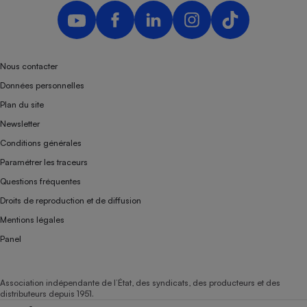
Téléphone mobile -
Smartphone
Plaque de cuisson à
induction
Nous contacter
Données personnelles
Climatiseur -
Plan du site
Ventilateur
Newsletter
Conditions générales
Antivirus
Paramétrer les traceurs
Climatiseur -
Questions fréquentes
Ventilateur
Droits de reproduction et de diffusion
Mentions légales
Panel
Association indépendante de l’État, des syndicats, des producteurs et des
distributeurs depuis 1951.