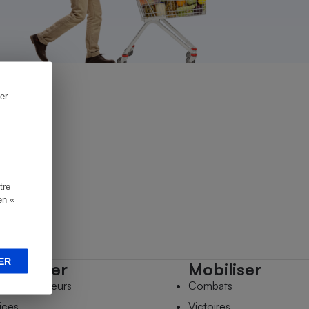
er
tre
en «
ER
mpagner
Mobiliser
s comparateurs
Combats
ices
Victoires