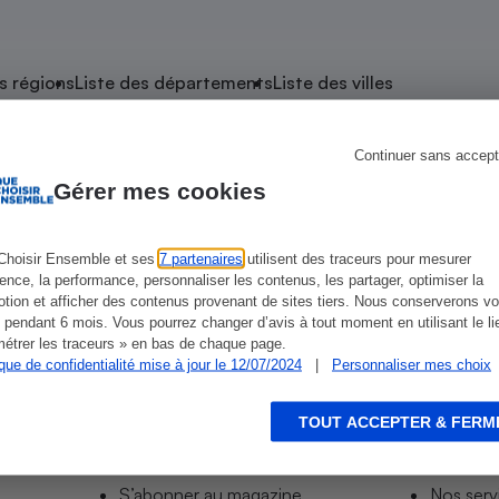
atif sèche-linge
atif smartphone
atif nettoyeur haute
ateur mutuelle
on
s régions
Liste des départements
Liste des villes
Réparation
Obsèques - Pompes
teur des devis d’opticiens
Continuer sans accept
 Port-la-Nouvelle
funèbres
eur-congélateur
dio
 robot
Gérer mes cookies
nduction
son
ranulés
irante
e multifonction
électrique
Choisir Ensemble et ses
7 partenaires
utilisent des traceurs pour mesurer
ience, la performance, personnaliser les contenus, les partager, optimiser la
Panneaux
r mobile
r portable
tion et afficher des contenus provenant de sites tiers. Nous conserverons vo
photovoltaïques
 pendant 6 mois. Vous pourrez changer d’avis à tout moment en utilisant le li
 Médicament
 balai
étrer les traceurs » en bas de chaque page.
ique de confidentialité mise à jour le 12/07/2024
|
Personnaliser mes choix
omplémentaire santé
 traîneau
ctile
Circuits courts et
alimentation locale
Puériculture - Produit
 automatique
pour bébé
TOUT ACCEPTER & FERM
Informer
Acco
Banque en ligne
seur
S’abonner au site
Tous no
vapeur
S’abonner au magazine
Nos serv