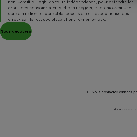
non lucratif qui agit, en toute indépendance, pour défendre les
Internet
droits des consommateurs et des usagers, et promouvoir une
consommation responsable, accessible et respectueuse des
Gros électroménager
Téléphonie
enjeux sanitaires, sociétaux et environnementaux.
Petit électroménager 
Nous découvrir
Complément
alimentaire
Mutuelle
Assurance emprunteu
Matelas
Champa
boutei
Banque 
Nous contacter
Données pe
Téléviseur
Antimoustique
Lave-linge
Association i