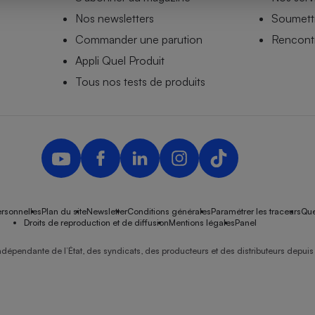
Nos newsletters
Soumettr
Commander une parution
Rencontr
Appli Quel Produit
- Ustensile
Foie gras
Tous nos tests de produits
Aide auditive
r
Assurance vie
Poêle à granulés
gne - Comment choisir une
lle de champagne
en ligne
rsonnelles
Plan du site
Newsletter
Conditions générales
Paramétrer les traceurs
Que
Ordinateur portable
Droits de reproduction et de diffusion
Mentions légales
Panel
Crème solaire
Lave-vaisselle
ndépendante de l’État, des syndicats, des producteurs et des distributeurs depuis 