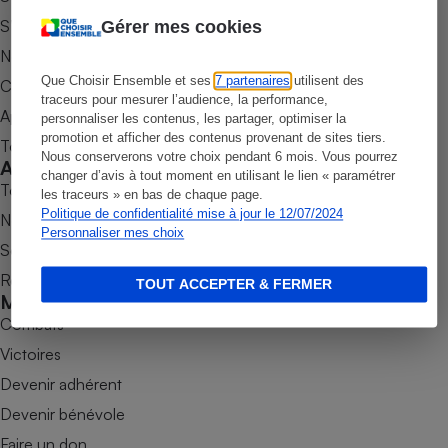
S’abonner au magazine
Gérer mes cookies
Petit électroménager - U
Complément
Nos newsletters
alimentaire
Mutuelle
Que Choisir Ensemble et ses
7 partenaires
utilisent des
Commander une parution
Assurance emprunteur
traceurs pour mesurer l’audience, la performance,
Appli Quel Produit
personnaliser les contenus, les partager, optimiser la
promotion et afficher des contenus provenant de sites tiers.
Tous nos tests de produits
Nous conserverons votre choix pendant 6 mois. Vous pourrez
Accompagner
changer d’avis à tout moment en utilisant le lien « paramétrer
Tous nos comparateurs
Matelas
les traceurs » en bas de chaque page.
Champagne
Politique de confidentialité mise à jour le 12/07/2024
bouteille
Nos services
Banque en 
Personnaliser mes choix
Soumettre un litige
Téléviseur
Rencontrer une association locale
Antimoustique
TOUT ACCEPTER & FERMER
Lave-linge
Mobiliser
Combats
Victoires
Devenir adhérent
Radiateur électrique
Devenir bénévole
Faire un don