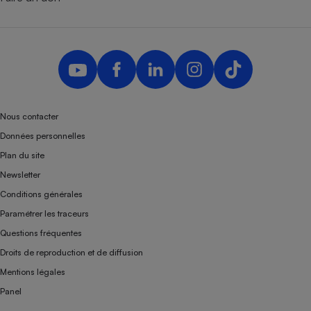
Téléphone mobile -
Smartphone
Plaque de cuisson à
induction
Climatiseur -
Ventilateur
Nous contacter
Données personnelles
Plan du site
Antivirus
Newsletter
Climatiseur -
Ventilateur
Conditions générales
Paramétrer les traceurs
Questions fréquentes
Droits de reproduction et de diffusion
Mentions légales
Panel