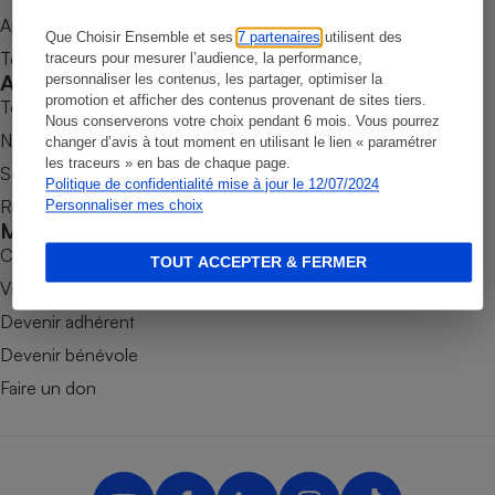
Appli Quel Produit
Petit électroménager - U
Que Choisir Ensemble et ses
7 partenaires
utilisent des
Complément
Tous nos tests de produits
traceurs pour mesurer l’audience, la performance,
alimentaire
Accompagner
personnaliser les contenus, les partager, optimiser la
Mutuelle
Assurance emprunteur
promotion et afficher des contenus provenant de sites tiers.
Tous nos comparateurs
Nous conserverons votre choix pendant 6 mois. Vous pourrez
Nos services
changer d’avis à tout moment en utilisant le lien « paramétrer
les traceurs » en bas de chaque page.
Soumettre un litige
Politique de confidentialité mise à jour le 12/07/2024
Rencontrer une association locale
Personnaliser mes choix
Matelas
Champagne
Mobiliser
bouteille
Banque en 
Combats
TOUT ACCEPTER & FERMER
Téléviseur
Victoires
Antimoustique
Devenir adhérent
Lave-linge
Devenir bénévole
Faire un don
Radiateur électrique