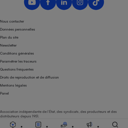
Téléphone mobile -
Smartphone
Plaque de cuisson à
induction
Nous contacter
Données personnelles
Plan du site
Climatiseur -
Newsletter
Ventilateur
Conditions générales
Paramétrer les traceurs
Antivirus
Questions fréquentes
Climatiseur -
Droits de reproduction et de diffusion
Ventilateur
Mentions légales
Panel
Association indépendante de l’État, des syndicats, des producteurs et des
distributeurs depuis 1951.