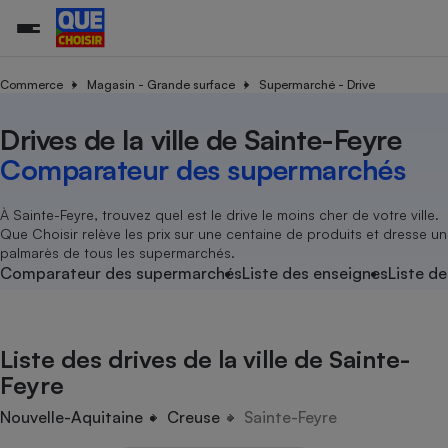
Commerce
Magasin - Grande surface
Supermarché - Drive
Drives de la ville de Sainte-Feyre
Additifs a
Comparate
Comparatif
Comparateu
Comparatif
Comparateu
Comparatif
Comparati
Substances
Toutes les actualités
Tous les services
Tous nos combats
L’association
Organismes de défense 
Train
supermarc
cosmétiqu
Comparateur des supermarchés
Comparateu
Achat - Vente - Travaux
Démarche administrative
Enquêtes
Nos actions
Nos missions
Système judiciaire
Transport aérien
gratuit
Copropriété
Famille
Guides d'achat
Nos grandes victoires
Notre méthodologie
À Sainte-Feyre, trouvez quel est le drive le moins cher de votre ville.
Location
Senior
Que Choisir relève les prix sur une centaine de produits et dresse un
Comparateu
Comparate
Comparati
Comparatif
Comparate
Comparatif
Comparatif
Conseils
Les billets de la présidente
Notre financement
palmarès de tous les supermarchés.
supermarc
électrique
Service marchand
Magasin - Grande surfac
Sport
Soumettre un litige
Comparateur des supermarchés
Liste des enseignes
Liste de
Brèves
Nos associations locales
Nos partenaires
Air
Marketing - Fidélisation
Vacances - Tourisme
Lettres types
Nous rejoindre
Nous rejoindre
Déchet
Méthode de vente - Abu
Rencontrer une association locale
Comparate
Comparatif
Comparatif
Comparatif
Comparatif
En savoir plus sur Que Choisir Ensemble
Liste des drives de la ville de Sainte-
Eau
s
Agriculture
Achat - Vente - Location
Feyre
Energie
Nutrition
Assurance auto
Nouvelle-Aquitaine
Creuse
Sainte-Feyre
-nous ?
Produit alimentaire
Carburant
Comparati
Comparati
Comparati
Comparate