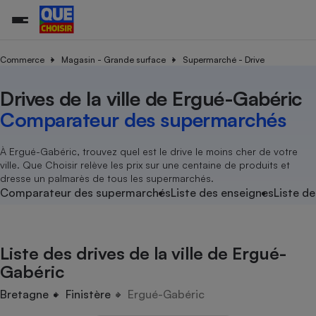
Commerce
Magasin - Grande surface
Supermarché - Drive
Drives de la ville de Ergué-Gabéric
Additifs a
Comparate
Comparatif
Comparateu
Comparatif
Comparateu
Comparatif
Comparati
Substances
Toutes les actualités
Tous les services
Tous nos combats
L’association
Organismes de défense 
Train
supermarc
cosmétiqu
Comparateur des supermarchés
Comparateu
Achat - Vente - Travaux
Démarche administrative
Enquêtes
Nos actions
Nos missions
Système judiciaire
Transport aérien
gratuit
Copropriété
Famille
Guides d'achat
Nos grandes victoires
Notre méthodologie
À Ergué-Gabéric, trouvez quel est le drive le moins cher de votre
Location
Senior
ville. Que Choisir relève les prix sur une centaine de produits et
Comparateu
Comparate
Comparati
Comparatif
Comparate
Comparatif
Comparatif
Conseils
Les billets de la présidente
Notre financement
dresse un palmarès de tous les supermarchés.
supermarc
électrique
Service marchand
Magasin - Grande surfac
Sport
Soumettre un litige
Comparateur des supermarchés
Liste des enseignes
Liste de
Brèves
Nos associations locales
Nos partenaires
Air
Marketing - Fidélisation
Vacances - Tourisme
Lettres types
Nous rejoindre
Nous rejoindre
Déchet
Méthode de vente - Abu
Rencontrer une association locale
Comparate
Comparatif
Comparatif
Comparatif
Comparatif
En savoir plus sur Que Choisir Ensemble
Liste des drives de la ville de Ergué-
Eau
s
Agriculture
Achat - Vente - Location
Gabéric
Energie
Nutrition
Assurance auto
Bretagne
Finistère
Ergué-Gabéric
-nous ?
Produit alimentaire
Carburant
Comparati
Comparati
Comparati
Comparate