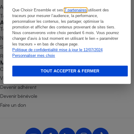
Appli Quel Produit
Petit électroménager - U
Que Choisir Ensemble et ses
7 partenaires
utilisent des
Complément
Tous nos tests de produits
traceurs pour mesurer l’audience, la performance,
alimentaire
Accompagner
personnaliser les contenus, les partager, optimiser la
Mutuelle
Assurance emprunteur
promotion et afficher des contenus provenant de sites tiers.
Tous nos comparateurs
Nous conserverons votre choix pendant 6 mois. Vous pourrez
Nos services
changer d’avis à tout moment en utilisant le lien « paramétrer
les traceurs » en bas de chaque page.
Soumettre un litige
Politique de confidentialité mise à jour le 12/07/2024
Rencontrer une association locale
Personnaliser mes choix
Matelas
Champagne
Mobiliser
bouteille
Banque en 
Combats
TOUT ACCEPTER & FERMER
Téléviseur
Victoires
Antimoustique
Devenir adhérent
Lave-linge
Devenir bénévole
Faire un don
Radiateur électrique