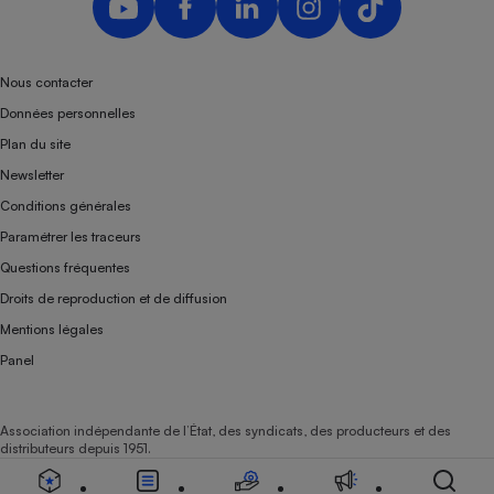
Téléphone mobile -
Smartphone
Plaque de cuisson à
induction
Nous contacter
Données personnelles
Plan du site
Climatiseur -
Newsletter
Ventilateur
Conditions générales
Paramétrer les traceurs
Antivirus
Questions fréquentes
Climatiseur -
Droits de reproduction et de diffusion
Ventilateur
Mentions légales
Panel
Association indépendante de l’État, des syndicats, des producteurs et des
distributeurs depuis 1951.