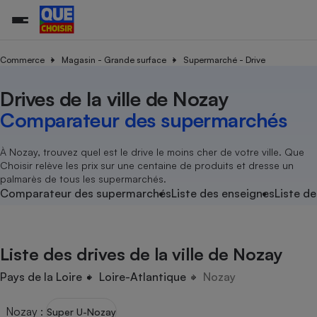
Commerce
Magasin - Grande surface
Supermarché - Drive
Drives de la ville de Nozay
Additifs a
Comparate
Comparatif
Comparateu
Comparatif
Comparateu
Comparatif
Comparati
Substances
Toutes les actualités
Tous les services
Tous nos combats
L’association
Organismes de défense 
Train
supermarc
cosmétiqu
Comparateur des supermarchés
Comparateu
Achat - Vente - Travaux
Démarche administrative
Enquêtes
Nos actions
Nos missions
Système judiciaire
Transport aérien
gratuit
Copropriété
Famille
Guides d'achat
Nos grandes victoires
Notre méthodologie
À Nozay, trouvez quel est le drive le moins cher de votre ville. Que
Location
Senior
Choisir relève les prix sur une centaine de produits et dresse un
Comparateu
Comparate
Comparati
Comparatif
Comparate
Comparatif
Comparatif
Conseils
Les billets de la présidente
Notre financement
palmarès de tous les supermarchés.
supermarc
électrique
Service marchand
Magasin - Grande surfac
Sport
Soumettre un litige
Comparateur des supermarchés
Liste des enseignes
Liste de
Brèves
Nos associations locales
Nos partenaires
Air
Marketing - Fidélisation
Vacances - Tourisme
Lettres types
Nous rejoindre
Nous rejoindre
Déchet
Méthode de vente - Abu
Rencontrer une association locale
Comparate
Comparatif
Comparatif
Comparatif
Comparatif
En savoir plus sur Que Choisir Ensemble
Liste des drives de la ville de Nozay
Eau
s
Agriculture
Achat - Vente - Location
Energie
Pays de la Loire
Loire-Atlantique
Nozay
Nutrition
Assurance auto
-nous ?
Produit alimentaire
Carburant
Comparati
Comparati
Comparati
Comparate
Nozay
:
Super U-Nozay