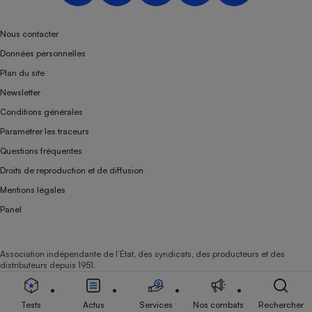
Téléphone mobile -
Smartphone
Plaque de cuisson à
Nous contacter
induction
Données personnelles
Plan du site
Newsletter
Climatiseur -
Conditions générales
Ventilateur
Paramétrer les traceurs
Questions fréquentes
Antivirus
Droits de reproduction et de diffusion
Climatiseur -
Mentions légales
Ventilateur
Panel
Association indépendante de l’État, des syndicats, des producteurs et des
distributeurs depuis 1951.
Tests
Actus
Services
Nos combats
Rechercher