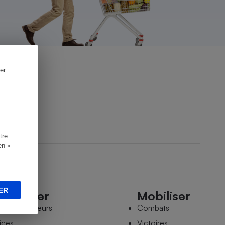
er
tre
en «
ER
mpagner
Mobiliser
s comparateurs
Combats
ices
Victoires