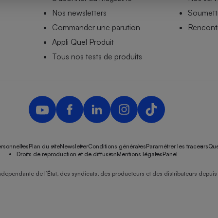
Nos newsletters
Soumettr
Commander une parution
Rencontr
Appli Quel Produit
- Ustensile
Foie gras
Tous nos tests de produits
Aide auditive
r
Assurance vie
Poêle à granulés
gne - Comment choisir une
lle de champagne
en ligne
rsonnelles
Plan du site
Newsletter
Conditions générales
Paramétrer les traceurs
Que
Ordinateur portable
Droits de reproduction et de diffusion
Mentions légales
Panel
Crème solaire
Lave-vaisselle
ndépendante de l’État, des syndicats, des producteurs et des distributeurs depuis 