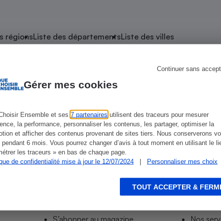
atif sèche-linge
atif smartphone
atif nettoyeur haute
ateur mutuelle
on
s régions
Liste des départements
Liste des villes
Réparation
Obsèques - Pompes
teur des devis d’opticiens
Continuer sans accept
e Saint-Étienne-de-Montluc
funèbres
eur-congélateur
dio
 robot
Gérer mes cookies
nduction
son
ranulés
ntluc
irante
e multifonction
électrique
Choisir Ensemble et ses
7 partenaires
utilisent des traceurs pour mesurer
Super U-Saint Etienne De Montluc
ience, la performance, personnaliser les contenus, les partager, optimiser la
Panneaux
r mobile
r portable
tion et afficher des contenus provenant de sites tiers. Nous conserverons vo
photovoltaïques
 pendant 6 mois. Vous pourrez changer d’avis à tout moment en utilisant le li
 Médicament
 balai
étrer les traceurs » en bas de chaque page.
ique de confidentialité mise à jour le 12/07/2024
|
Personnaliser mes choix
omplémentaire santé
 traîneau
ctile
Circuits courts et
alimentation locale
Puériculture - Produit
 automatique
pour bébé
TOUT ACCEPTER & FERM
Informer
Acco
Banque en ligne
seur
S’abonner au site
Tous no
vapeur
S’abonner au magazine
Nos serv