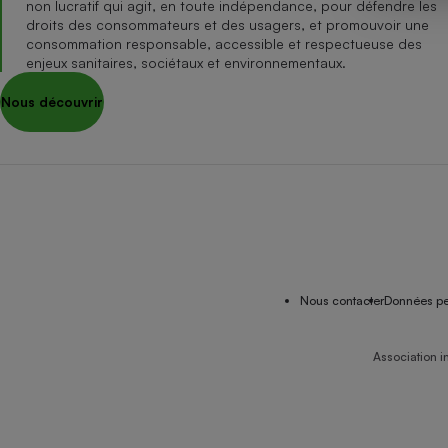
non lucratif qui agit, en toute indépendance, pour défendre les
Internet
droits des consommateurs et des usagers, et promouvoir une
consommation responsable, accessible et respectueuse des
Gros électroménager
Téléphonie
enjeux sanitaires, sociétaux et environnementaux.
Petit électroménager 
Nous découvrir
Complément
alimentaire
Mutuelle
Assurance emprunteu
Matelas
Champa
boutei
Banque 
Nous contacter
Données pe
Téléviseur
Antimoustique
Lave-linge
Association i