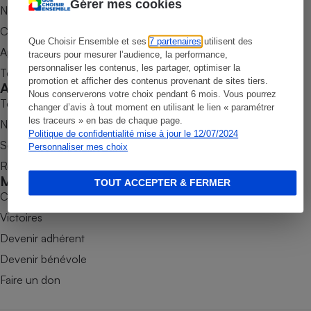
Gérer mes cookies
Nos newsletters
Petit électroménager - U
Commander une parution
Complément
alimentaire
Que Choisir Ensemble et ses
7 partenaires
utilisent des
Appli Quel Produit
traceurs pour mesurer l’audience, la performance,
Mutuelle
Assurance emprunteur
personnaliser les contenus, les partager, optimiser la
Tous nos tests de produits
promotion et afficher des contenus provenant de sites tiers.
Accompagner
Nous conserverons votre choix pendant 6 mois. Vous pourrez
Tous nos comparateurs
changer d’avis à tout moment en utilisant le lien « paramétrer
les traceurs » en bas de chaque page.
Nos services
Matelas
Politique de confidentialité mise à jour le 12/07/2024
Champagne
Soumettre un litige
Personnaliser mes choix
bouteille
Banque en 
Rencontrer une association locale
Mobiliser
Téléviseur
TOUT ACCEPTER & FERMER
Combats
Antimoustique
Lave-linge
Victoires
Devenir adhérent
Devenir bénévole
Radiateur électrique
Faire un don