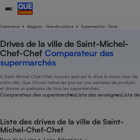
Commerce
Magasin - Grande surface
Supermarché - Drive
Drives de la ville de Saint-Michel-
Additifs a
Comparate
Comparatif
Comparateu
Comparatif
Comparateu
Comparatif
Comparati
Substances
Toutes les actualités
Tous les services
Tous nos combats
L’association
Organismes de défense 
Train
supermarc
cosmétiqu
Chef-Chef
Comparateur des
Comparateu
Achat - Vente - Travaux
Démarche administrative
Enquêtes
Nos actions
Nos missions
Système judiciaire
Transport aérien
gratuit
supermarchés
Copropriété
Famille
Guides d'achat
Nos grandes victoires
Notre méthodologie
Location
Senior
Comparateu
Comparate
Comparati
Comparatif
Comparate
Comparatif
Comparatif
À Saint-Michel-Chef-Chef, trouvez quel est le drive le moins cher de
Conseils
Les billets de la présidente
Notre financement
supermarc
électrique
votre ville. Que Choisir relève les prix sur une centaine de produits
Service marchand
Magasin - Grande surfac
Sport
Soumettre un litige
Brèves
Nos associations locales
Nos partenaires
et dresse un palmarès de tous les supermarchés.
Air
Marketing - Fidélisation
Vacances - Tourisme
Lettres types
Comparateur des supermarchés
Liste des enseignes
Liste de
Nous rejoindre
Nous rejoindre
Déchet
Méthode de vente - Abu
Rencontrer une association locale
Comparate
Comparatif
Comparatif
Comparatif
Comparatif
En savoir plus sur Que Choisir Ensemble
Eau
s
Agriculture
Achat - Vente - Location
Liste des drives de la ville de Saint-
Energie
Nutrition
Assurance auto
Michel-Chef-Chef
-nous ?
Produit alimentaire
Carburant
Comparati
Comparati
Comparati
Comparate
Pays de la Loire
Loire-Atlantique