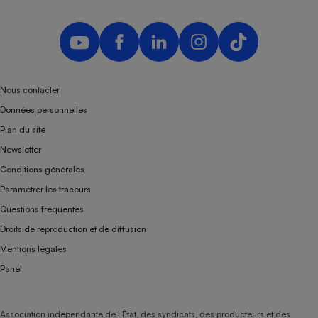
Téléphone mobile -
Smartphone
Plaque de cuisson à
induction
Nous contacter
Climatiseur -
Données personnelles
Ventilateur
Plan du site
Newsletter
Antivirus
Conditions générales
Climatiseur -
Paramétrer les traceurs
Ventilateur
Questions fréquentes
Droits de reproduction et de diffusion
Mentions légales
Panel
Association indépendante de l’État, des syndicats, des producteurs et des