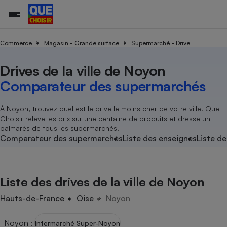
Commerce
Magasin - Grande surface
Supermarché - Drive
Drives de la ville de Noyon
Additifs a
Comparate
Comparatif
Comparateu
Comparatif
Comparateu
Comparatif
Comparati
Substances
Toutes les actualités
Tous les services
Tous nos combats
L’association
Organismes de défense 
Train
supermarc
cosmétiqu
Comparateur des supermarchés
Comparateu
Achat - Vente - Travaux
Démarche administrative
Enquêtes
Nos actions
Nos missions
Système judiciaire
Transport aérien
gratuit
Copropriété
Famille
Guides d'achat
Nos grandes victoires
Notre méthodologie
À Noyon, trouvez quel est le drive le moins cher de votre ville. Que
Location
Senior
Choisir relève les prix sur une centaine de produits et dresse un
Comparateu
Comparate
Comparati
Comparatif
Comparate
Comparatif
Comparatif
Conseils
Les billets de la présidente
Notre financement
palmarès de tous les supermarchés.
supermarc
électrique
Service marchand
Magasin - Grande surfac
Sport
Soumettre un litige
Comparateur des supermarchés
Liste des enseignes
Liste de
Brèves
Nos associations locales
Nos partenaires
Air
Marketing - Fidélisation
Vacances - Tourisme
Lettres types
Nous rejoindre
Nous rejoindre
Déchet
Méthode de vente - Abu
Rencontrer une association locale
Comparate
Comparatif
Comparatif
Comparatif
Comparatif
En savoir plus sur Que Choisir Ensemble
Liste des drives de la ville de Noyon
Eau
s
Agriculture
Achat - Vente - Location
Energie
Hauts-de-France
Oise
Noyon
Nutrition
Assurance auto
-nous ?
Produit alimentaire
Carburant
Comparati
Comparati
Comparati
Comparate
Noyon
:
Intermarché Super-Noyon