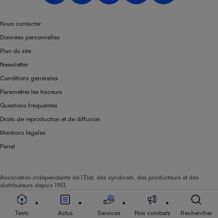
Téléphone mobile -
Smartphone
Plaque de cuisson à
Nous contacter
induction
Données personnelles
Plan du site
Newsletter
Climatiseur -
Conditions générales
Ventilateur
Paramétrer les traceurs
Questions fréquentes
Antivirus
Droits de reproduction et de diffusion
Climatiseur -
Mentions légales
Ventilateur
Panel
Association indépendante de l’État, des syndicats, des producteurs et des
distributeurs depuis 1951.
Tests
Actus
Services
Nos combats
Rechercher