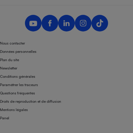
Téléphone mobile -
Smartphone
Plaque de cuisson à
induction
Climatiseur -
Nous contacter
Ventilateur
Données personnelles
Plan du site
Antivirus
Newsletter
Conditions générales
Climatiseur -
Ventilateur
Paramétrer les traceurs
Questions fréquentes
Droits de reproduction et de diffusion
Mentions légales
Panel