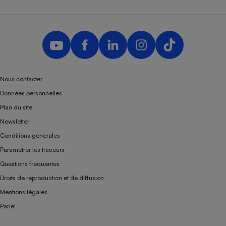
Téléphone mobile -
Smartphone
Plaque de cuisson à
induction
Climatiseur -
Nous contacter
Ventilateur
Données personnelles
Plan du site
Antivirus
Newsletter
Climatiseur -
Conditions générales
Ventilateur
Paramétrer les traceurs
Questions fréquentes
Droits de reproduction et de diffusion
Mentions légales
Panel