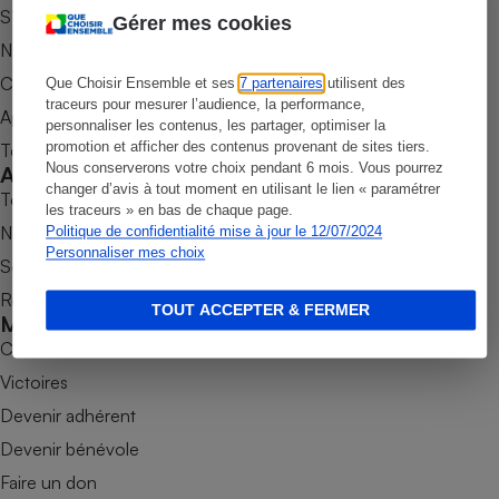
S’abonner au magazine
Gérer mes cookies
Petit électroménager - U
Nos newsletters
Complément
alimentaire
Commander une parution
Que Choisir Ensemble et ses
7 partenaires
utilisent des
Mutuelle
Assurance emprunteur
traceurs pour mesurer l’audience, la performance,
Appli Quel Produit
personnaliser les contenus, les partager, optimiser la
promotion et afficher des contenus provenant de sites tiers.
Tous nos tests de produits
Nous conserverons votre choix pendant 6 mois. Vous pourrez
Accompagner
changer d’avis à tout moment en utilisant le lien « paramétrer
Tous nos comparateurs
les traceurs » en bas de chaque page.
Matelas
Champagne
Nos services
Politique de confidentialité mise à jour le 12/07/2024
bouteille
Banque en 
Personnaliser mes choix
Soumettre un litige
Téléviseur
Rencontrer une association locale
TOUT ACCEPTER & FERMER
Antimoustique
Mobiliser
Lave-linge
Combats
Victoires
Devenir adhérent
Radiateur électrique
Devenir bénévole
Faire un don