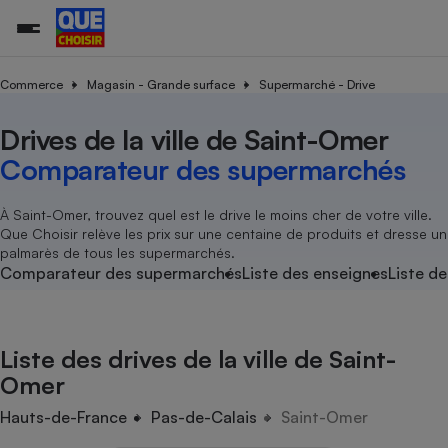
Commerce
Magasin - Grande surface
Supermarché - Drive
Drives de la ville de Saint-Omer
Additifs a
Comparate
Comparatif
Comparateu
Comparatif
Comparateu
Comparatif
Comparati
Substances
Toutes les actualités
Tous les services
Tous nos combats
L’association
Organismes de défense 
Train
supermarc
cosmétiqu
Comparateur des supermarchés
Comparateu
Achat - Vente - Travaux
Démarche administrative
Enquêtes
Nos actions
Nos missions
Système judiciaire
Transport aérien
gratuit
Copropriété
Famille
Guides d'achat
Nos grandes victoires
Notre méthodologie
À Saint-Omer, trouvez quel est le drive le moins cher de votre ville.
Location
Senior
Que Choisir relève les prix sur une centaine de produits et dresse un
Comparateu
Comparate
Comparati
Comparatif
Comparate
Comparatif
Comparatif
Conseils
Les billets de la présidente
Notre financement
palmarès de tous les supermarchés.
supermarc
électrique
Service marchand
Magasin - Grande surfac
Sport
Soumettre un litige
Comparateur des supermarchés
Liste des enseignes
Liste de
Brèves
Nos associations locales
Nos partenaires
Air
Marketing - Fidélisation
Vacances - Tourisme
Lettres types
Nous rejoindre
Nous rejoindre
Déchet
Méthode de vente - Abu
Rencontrer une association locale
Comparate
Comparatif
Comparatif
Comparatif
Comparatif
En savoir plus sur Que Choisir Ensemble
Liste des drives de la ville de Saint-
Eau
s
Agriculture
Achat - Vente - Location
Omer
Energie
Nutrition
Assurance auto
Hauts-de-France
Pas-de-Calais
Saint-Omer
-nous ?
Produit alimentaire
Carburant
Comparati
Comparati
Comparati
Comparate