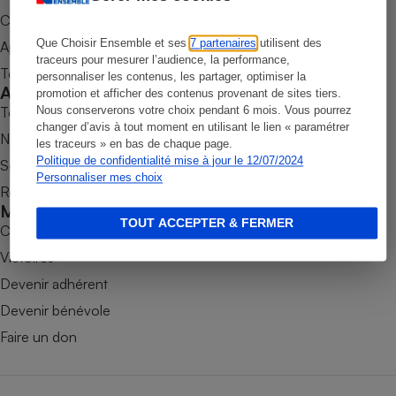
Commander une parution
Petit électroménager - U
Complément
Que Choisir Ensemble et ses
7 partenaires
utilisent des
Appli Quel Produit
alimentaire
traceurs pour mesurer l’audience, la performance,
Mutuelle
Tous nos tests de produits
personnaliser les contenus, les partager, optimiser la
Assurance emprunteur
Accompagner
promotion et afficher des contenus provenant de sites tiers.
Tous nos comparateurs
Nous conserverons votre choix pendant 6 mois. Vous pourrez
changer d’avis à tout moment en utilisant le lien « paramétrer
Nos services
les traceurs » en bas de chaque page.
Politique de confidentialité mise à jour le 12/07/2024
Soumettre un litige
Matelas
Champagne
Personnaliser mes choix
Rencontrer une association locale
bouteille
Banque en 
Mobiliser
TOUT ACCEPTER & FERMER
Téléviseur
Combats
Antimoustique
Victoires
Lave-linge
Devenir adhérent
Devenir bénévole
Faire un don
Radiateur électrique