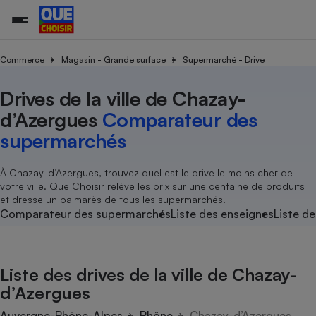
Commerce
Magasin - Grande surface
Supermarché - Drive
Drives de la ville de Chazay-
Additifs a
Comparate
Comparatif
Comparateu
Comparatif
Comparateu
Comparatif
Comparati
Substances
Toutes les actualités
Tous les services
Tous nos combats
L’association
Organismes de défense 
Train
supermarc
cosmétiqu
d’Azergues
Comparateur des
Comparateu
Achat - Vente - Travaux
Démarche administrative
Enquêtes
Nos actions
Nos missions
Système judiciaire
Transport aérien
gratuit
supermarchés
Copropriété
Famille
Guides d'achat
Nos grandes victoires
Notre méthodologie
Location
Senior
Comparateu
Comparate
Comparati
Comparatif
Comparate
Comparatif
Comparatif
À Chazay-d’Azergues, trouvez quel est le drive le moins cher de
Conseils
Les billets de la présidente
Notre financement
supermarc
électrique
votre ville. Que Choisir relève les prix sur une centaine de produits
Service marchand
Magasin - Grande surfac
Sport
Soumettre un litige
Brèves
Nos associations locales
Nos partenaires
et dresse un palmarès de tous les supermarchés.
Air
Marketing - Fidélisation
Vacances - Tourisme
Lettres types
Comparateur des supermarchés
Liste des enseignes
Liste de
Nous rejoindre
Nous rejoindre
Déchet
Méthode de vente - Abu
Rencontrer une association locale
Comparate
Comparatif
Comparatif
Comparatif
Comparatif
En savoir plus sur Que Choisir Ensemble
Eau
s
Agriculture
Achat - Vente - Location
Liste des drives de la ville de Chazay-
Energie
Nutrition
Assurance auto
d’Azergues
-nous ?
Produit alimentaire
Carburant
Comparati
Comparati
Comparati
Comparate
Auvergne-Rhône-Alpes
Rhône
Chazay-d’Azergues