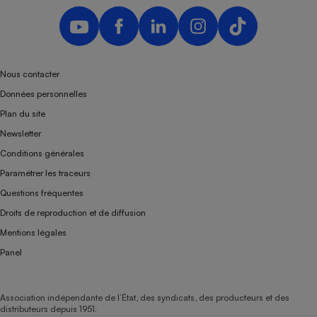
Téléphone mobile -
Smartphone
Plaque de cuisson à
induction
Nous contacter
Données personnelles
Climatiseur -
Plan du site
Ventilateur
Newsletter
Conditions générales
Antivirus
Paramétrer les traceurs
Climatiseur -
Questions fréquentes
Ventilateur
Droits de reproduction et de diffusion
Mentions légales
Panel
Association indépendante de l’État, des syndicats, des producteurs et des
distributeurs depuis 1951.