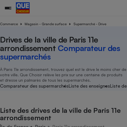
Commerce
Magasin - Grande surface
Supermarché - Drive
Drives de la ville de Paris 11e
Additifs a
Comparate
Comparatif
Comparateu
Comparatif
Comparateu
Comparatif
Comparati
Substances
Toutes les actualités
Tous les services
Tous nos combats
L’association
Organismes de défense 
Train
supermarc
cosmétiqu
arrondissement
Comparateur des
Comparateu
Achat - Vente - Travaux
Démarche administrative
Enquêtes
Nos actions
Nos missions
Système judiciaire
Transport aérien
gratuit
supermarchés
Copropriété
Famille
Guides d'achat
Nos grandes victoires
Notre méthodologie
Location
Senior
Comparateu
Comparate
Comparati
Comparatif
Comparate
Comparatif
Comparatif
À Paris 11e arrondissement, trouvez quel est le drive le moins cher de
Conseils
Les billets de la présidente
Notre financement
supermarc
électrique
votre ville. Que Choisir relève les prix sur une centaine de produits
Service marchand
Magasin - Grande surfac
Sport
Soumettre un litige
Brèves
Nos associations locales
Nos partenaires
et dresse un palmarès de tous les supermarchés.
Air
Marketing - Fidélisation
Vacances - Tourisme
Lettres types
Comparateur des supermarchés
Liste des enseignes
Liste de
Nous rejoindre
Nous rejoindre
Déchet
Méthode de vente - Abu
Rencontrer une association locale
Comparate
Comparatif
Comparatif
Comparatif
Comparatif
En savoir plus sur Que Choisir Ensemble
Eau
s
Agriculture
Achat - Vente - Location
Liste des drives de la ville de Paris 11e
Energie
Nutrition
Assurance auto
arrondissement
-nous ?
Produit alimentaire
Carburant
Comparati
Comparati
Comparati
Comparate
Île-de-France
Paris
Paris 11e arrondissement