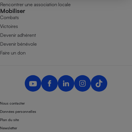
Téléphone mobile -
Rencontrer une association locale
Smartphone
Mobiliser
Plaque de cuisson à
Combats
induction
Victoires
Devenir adhérent
Climatiseur -
Devenir bénévole
Ventilateur
Faire un don
Antivirus
Climatiseur -
Ventilateur
Nous contacter
Données personnelles
Plan du site
Newsletter