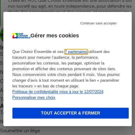
Créée en 1951, Que Choisir Ensemble est une association à but
non lucratif qui agit, en toute indépendance, pour défendre les
Petit électroménager - U
droits des consommateurs et des usagers, et promouvoir une
Complément
consommation responsable, accessible et respectueuse des
alimentaire
enjeux sanitaires, sociétaux et environnementaux.
Continuer sans accepter
Mutuelle
Assurance emprunteur
Nous découvrir
Gérer mes cookies
Informer
Que Choisir Ensemble et ses
7 partenaires
utilisent des
S’abonner au site
Matelas
traceurs pour mesurer l’audience, la performance,
Champagne
S’abonner au magazine
personnaliser les contenus, les partager, optimiser la
bouteille
Banque en 
promotion et afficher des contenus provenant de sites tiers.
Nos newsletters
Nous conserverons votre choix pendant 6 mois. Vous pourrez
Téléviseur
Commander une parution
changer d’avis à tout moment en utilisant le lien « paramétrer
Antimoustique
les traceurs » en bas de chaque page.
Lave-linge
Appli Quel Produit
Politique de confidentialité mise à jour le 12/07/2024
Personnaliser mes choix
Tous nos tests de produits
Accompagner
Tous nos comparateurs
TOUT ACCEPTER & FERMER
Radiateur électrique
Nos services
Soumettre un litige