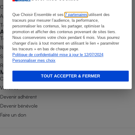
Commander une parution
Petit électroménager - U
Complément
Que Choisir Ensemble et ses
7 partenaires
utilisent des
Appli Quel Produit
alimentaire
traceurs pour mesurer l’audience, la performance,
Mutuelle
Tous nos tests de produits
personnaliser les contenus, les partager, optimiser la
Assurance emprunteur
Accompagner
promotion et afficher des contenus provenant de sites tiers.
Tous nos comparateurs
Nous conserverons votre choix pendant 6 mois. Vous pourrez
changer d’avis à tout moment en utilisant le lien « paramétrer
Nos services
les traceurs » en bas de chaque page.
Politique de confidentialité mise à jour le 12/07/2024
Soumettre un litige
Matelas
Champagne
Personnaliser mes choix
Rencontrer une association locale
bouteille
Banque en 
Mobiliser
TOUT ACCEPTER & FERMER
Téléviseur
Combats
Antimoustique
Victoires
Lave-linge
Devenir adhérent
Devenir bénévole
Faire un don
Radiateur électrique