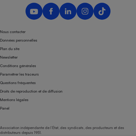
Téléphone mobile -
Smartphone
Plaque de cuisson à
induction
Nous contacter
Données personnelles
Climatiseur -
Plan du site
Ventilateur
Newsletter
Conditions générales
Antivirus
Paramétrer les traceurs
Climatiseur -
Questions fréquentes
Ventilateur
Droits de reproduction et de diffusion
Mentions légales
Panel
Association indépendante de l’État, des syndicats, des producteurs et des
distributeurs depuis 1951.