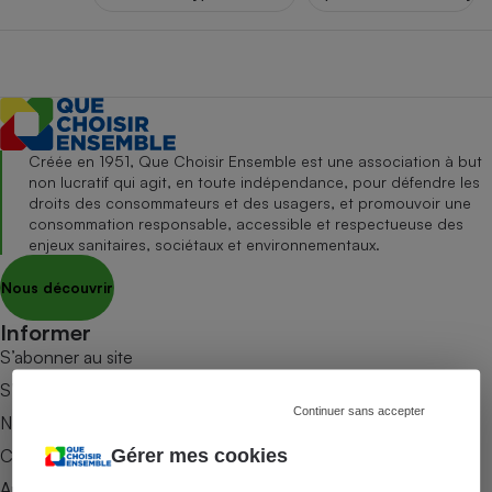
pression
Choisir son fioul
Assurance
Sécurité - Hygiène
Circulation routière
Choisir son pellet
Crédit immobilier
Banque - Crédit
Contrôle technique - Rép
Comparateur assurance emprunteur
Maison de retraite
Epargne - Fiscalité
Comparateu
Pièce détachée
Energie Moins Chère Ensemble
Comparatif réfrigérateur
Comparatif casque audio
Comparatif tondeuse ro
Moto
Comparatif plaque à indu
Comparatif barre de son
Comparatif poêle à gran
Supermarché - Drive
Créée en 1951, Que Choisir Ensemble est une association à but
non lucratif qui agit, en toute indépendance, pour défendre les
Comparatif hotte aspira
Comparatif imprimante m
Comparatif radiateur éle
droits des consommateurs et des usagers, et promouvoir une
Électricité - Gaz
Hygiène - Beauté
consommation responsable, accessible et respectueuse des
Comparatif climatiseur m
Comparatif ordinateur p
enjeux sanitaires, sociétaux et environnementaux.
Tous les comparateurs
Maladie - Médecine - Mé
Comparatif aspirateur bal
Comparatif ultrabook
Aménagement
Nous découvrir
Toutes les cartes interactives
Système de santé - Com
Comparatif aspirateur tr
Comparatif tablette tacti
Supermarché - Drive
Bricolage - Jardinage
Retraite
Informer
Comparatif cafetière au
Chauffage
S’abonner au site
Speedtest - Testez le débit de votre
Mutuelle
Comparatif robot cuiseu
Image et son
Produit d'entretien
connexion Internet
S’abonner au magazine
Comparatif centrale vap
Comparateur auto
Continuer sans accepter
Informatique
Sécurité domestique
Nos newsletters
Internet
Commander une parution
Gérer mes cookies
Appli Quel Produit
Gros électroménager
Téléphonie