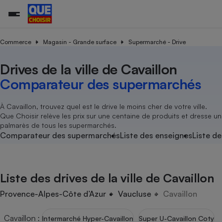
Commerce
Magasin - Grande surface
Supermarché - Drive
Drives de la ville de Cavaillon
Additifs a
Comparate
Comparatif
Comparateu
Comparatif
Comparateu
Comparatif
Comparati
Substances
Toutes les actualités
Tous les services
Tous nos combats
L’association
Organismes de défense 
Train
supermarc
cosmétiqu
Comparateur des supermarchés
Comparateu
Achat - Vente - Travaux
Démarche administrative
Enquêtes
Nos actions
Nos missions
Système judiciaire
Transport aérien
gratuit
Copropriété
Famille
Guides d'achat
Nos grandes victoires
Notre méthodologie
À Cavaillon, trouvez quel est le drive le moins cher de votre ville.
Location
Senior
Que Choisir relève les prix sur une centaine de produits et dresse un
Comparateu
Comparate
Comparati
Comparatif
Comparate
Comparatif
Comparatif
Conseils
Les billets de la présidente
Notre financement
palmarès de tous les supermarchés.
supermarc
électrique
Service marchand
Magasin - Grande surfac
Sport
Soumettre un litige
Comparateur des supermarchés
Liste des enseignes
Liste de
Brèves
Nos associations locales
Nos partenaires
Air
Marketing - Fidélisation
Vacances - Tourisme
Lettres types
Nous rejoindre
Nous rejoindre
Déchet
Méthode de vente - Abu
Rencontrer une association locale
Comparate
Comparatif
Comparatif
Comparatif
Comparatif
En savoir plus sur Que Choisir Ensemble
Liste des drives de la ville de Cavaillon
Eau
s
Agriculture
Achat - Vente - Location
Energie
Provence-Alpes-Côte d’Azur
Vaucluse
Cavaillon
Nutrition
Assurance auto
-nous ?
Produit alimentaire
Carburant
Comparati
Comparati
Comparati
Comparate
Cavaillon
:
Intermarché Hyper-Cavaillon
Super U-Cavaillon Coty