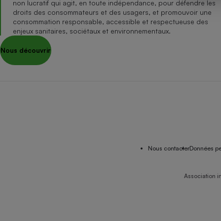
non lucratif qui agit, en toute indépendance, pour défendre les
Internet
droits des consommateurs et des usagers, et promouvoir une
consommation responsable, accessible et respectueuse des
Gros électroménager
Téléphonie
enjeux sanitaires, sociétaux et environnementaux.
Petit électroménager 
Nous découvrir
Complément
alimentaire
Mutuelle
Assurance emprunteu
Matelas
Champa
boutei
Banque 
Nous contacter
Données pe
Téléviseur
Antimoustique
Lave-linge
Association i