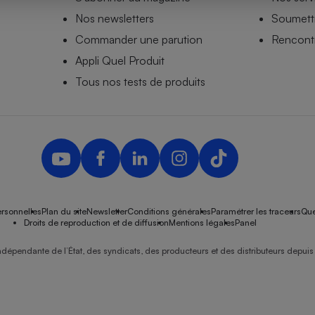
Nos newsletters
Soumettr
Commander une parution
Rencontr
Appli Quel Produit
- Ustensile
Foie gras
Tous nos tests de produits
Aide auditive
r
Assurance vie
Poêle à granulés
gne - Comment choisir une
lle de champagne
en ligne
rsonnelles
Plan du site
Newsletter
Conditions générales
Paramétrer les traceurs
Que
Ordinateur portable
Droits de reproduction et de diffusion
Mentions légales
Panel
Crème solaire
Lave-vaisselle
ndépendante de l’État, des syndicats, des producteurs et des distributeurs depuis 