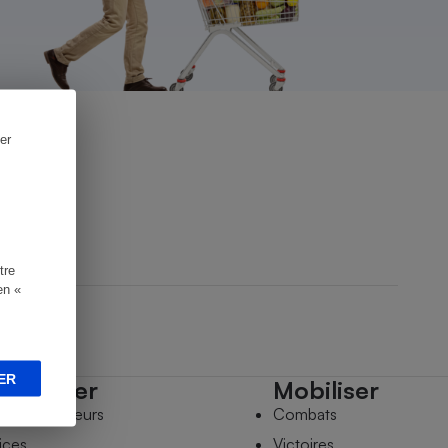
er
tre
en «
ER
mpagner
Mobiliser
s comparateurs
Combats
ices
Victoires