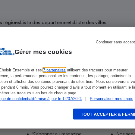
atif sèche-linge
atif smartphone
atif nettoyeur haute
ateur mutuelle
on
s régions
Liste des départements
Liste des villes
Réparation
Obsèques - Pompes
teur des devis d’opticiens
Continuer sans accept
e Le Kremlin-Bicêtre
funèbres
eur-congélateur
dio
 robot
Gérer mes cookies
nduction
son
ranulés
irante
e multifonction
électrique
Choisir Ensemble et ses
7 partenaires
utilisent des traceurs pour mesurer
ience, la performance, personnaliser les contenus, les partager, optimiser la
Panneaux
r mobile
r portable
tion et afficher des contenus provenant de sites tiers. Nous conserverons vo
photovoltaïques
 pendant 6 mois. Vous pourrez changer d’avis à tout moment en utilisant le li
 Médicament
 balai
étrer les traceurs » en bas de chaque page.
ique de confidentialité mise à jour le 12/07/2024
|
Personnaliser mes choix
omplémentaire santé
 traîneau
ctile
Circuits courts et
alimentation locale
Puériculture - Produit
 automatique
pour bébé
TOUT ACCEPTER & FERM
Informer
Acco
Banque en ligne
seur
S’abonner au site
Tous no
vapeur
S’abonner au magazine
Nos serv