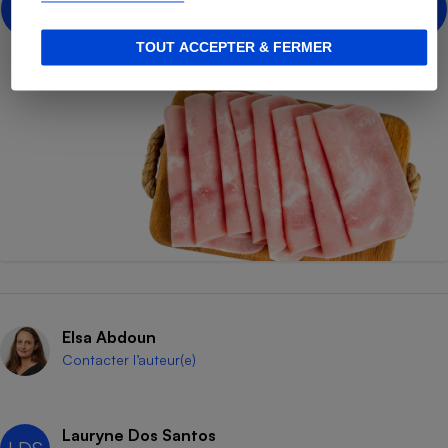
Voir le comparatif
TOUT ACCEPTER & FERMER
Elsa Abdoun
Contacter l’auteur(e)
Lauryne Dos Santos