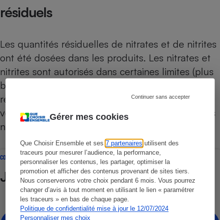
résiduels
Les quantités résiduelles de nitrates et de nitrites
ont été dosées dans les produits. Les nitrates et
nitrites sont autorisés dans certaines limites (plus
basses pour les produits biologiques), dont le
respect a été vérifié. Cela nous a permis de
Continuer sans accepter
vérifier que les produits présentés comme « sans
Gérer mes cookies
nitrites » en étaient bien dénués.
Que Choisir Ensemble et ses
7 partenaires
utilisent des
traceurs pour mesurer l’audience, la performance,
COMPARATIF
personnaliser les contenus, les partager, optimiser la
promotion et afficher des contenus provenant de sites tiers.
Jambons blancs
Nous conserverons votre choix pendant 6 mois. Vous pourrez
changer d’avis à tout moment en utilisant le lien « paramétrer
les traceurs » en bas de chaque page.
Politique de confidentialité mise à jour le 12/07/2024
Personnaliser mes choix