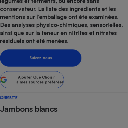
légumes et ferments, ou encore sans
conservateur. La liste des ingrédients et les
Petit électroménager - U
Complément
mentions sur l’emballage ont été examinées.
alimentaire
Mutuelle
Des analyses physico-chimiques, sensorielles,
Assurance emprunteur
ainsi que sur la teneur en nitrites et nitrates
résiduels ont été menées.
Matelas
Champagne
Suivez-nous
bouteille
Banque en 
Téléviseur
Ajouter
Que Choisir
Antimoustique
à mes sources préférées
Lave-linge
COMPARATIF
Jambons blancs
Radiateur électrique