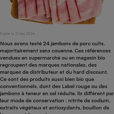
pression
Choisir son fioul
Assurance
Sécurité - Hygiène
Circulation routière
Choisir son pellet
Crédit immobilier
Banque - Crédit
Contrôle technique - Rép
Comparateur assurance emprunteur
Maison de retraite
Epargne - Fiscalité
Comparateu
Pièce détachée
Energie Moins Chère Ensemble
Comparatif réfrigérateur
Comparatif casque audio
Comparatif tondeuse ro
Moto
Publié le 21 mai 2026
Comparatif plaque à indu
Comparatif barre de son
Comparatif poêle à gran
Supermarché - Drive
Nous avons testé 24 jambons de porc cuits,
Comparatif hotte aspira
Comparatif imprimante m
Comparatif radiateur éle
majoritairement sans couenne. Ces références
Électricité - Gaz
Hygiène - Beauté
Comparatif climatiseur m
Comparatif ordinateur p
vendues en supermarché ou en magasin bio
Tous les comparateurs
Maladie - Médecine - Mé
Comparatif aspirateur bal
Comparatif ultrabook
Aménagement
regroupent des marques nationales, des
Toutes les cartes interactives
Système de santé - Com
Comparatif aspirateur tr
Comparatif tablette tacti
Supermarché - Drive
marques de distributeur et du hard discount.
Bricolage - Jardinage
Retraite
Comparatif cafetière au
Ce sont des produits aussi bien bio que
Chauffage
Speedtest - Testez le débit de votre
conventionnels, dont des Label rouge ou des
Mutuelle
Comparatif robot cuiseu
Image et son
Produit d'entretien
connexion Internet
jambons à teneur en sel réduite. Ils diffèrent par
Comparatif centrale vap
Comparateur auto
Informatique
Sécurité domestique
leur mode de conservation : nitrite de sodium,
Internet
extraits végétaux et antioxydants, bouillon de
Gros électroménager
Téléphonie