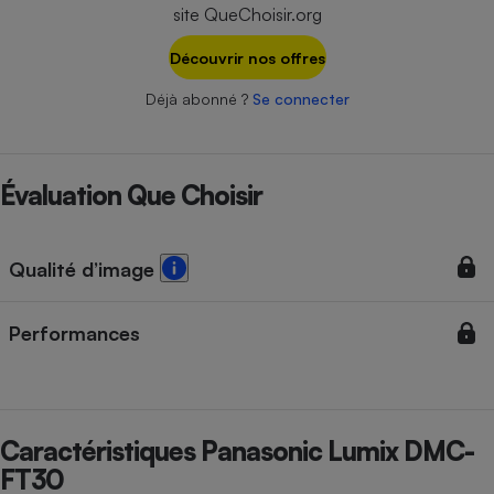
Téléphone mobile -
site QueChoisir.org
Smartphone
Plaque de cuisson à
Découvrir nos offres
induction
Déjà abonné ?
Se connecter
Climatiseur -
Ventilateur
Évaluation Que Choisir
Antivirus
Qualité d’image
Climatiseur -
Ventilateur
Performances
Caractéristiques Panasonic Lumix DMC-
FT30