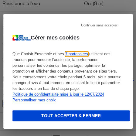
Résistance à l'eau
Oui (8 m)
Résistance aux chocs (hauteur de
Oui (1,5 m)
Continuer sans accepter
chute)
Gérer mes cookies
Capteur GPS intégré
Non
Que Choisir Ensemble et ses
7 partenaires
utilisent des
traceurs pour mesurer l’audience, la performance,
Wi-Fi
Non
personnaliser les contenus, les partager, optimiser la
promotion et afficher des contenus provenant de sites tiers.
Réglages manuels
Nous conserverons votre choix pendant 6 mois. Vous pourrez
changer d’avis à tout moment en utilisant le lien « paramétrer
les traceurs » en bas de chaque page.
Politique de confidentialité mise à jour le 12/07/2024
Priorité ouverture/priorité vitesse
Non/Non
Personnaliser mes choix
TOUT ACCEPTER & FERMER
Non
Ouverture et vitesse manuelles