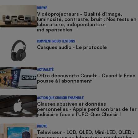
BRÈVE
Vidéoprojecteurs - Qualité d’image,
luminosité, contraste, bruit : Nos tests en
laboratoire, indépendants et
indispensables
COMMENT NOUS TESTONS
Casques audio - Le protocole
ACTUALITÉ
Offre découverte Canal+ - Quand la Fnac
pousse à l’abonnement
ACTION QUE CHOISIR ENSEMBLE
Clauses abusives et données
personnelles - Apple perd son bras de fer
judiciaire face à l’UFC-Que Choisir !
BRÈVE
Téléviseur - LCD, QLED, Mini-LED, OLED :
nos mesures en laboratoire révèlent les