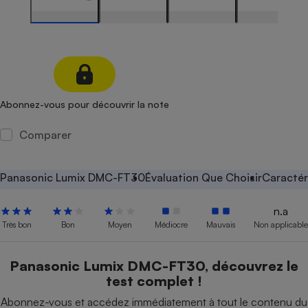
Petit électroménager - U
Complément
alimentaire
Mutuelle
Assurance emprunteur
Abonnez-vous pour découvrir la note
Matelas
Comparer
Champagne
bouteille
Banque en 
Panasonic Lumix DMC-FT30
Évaluation Que Choisir
Caractér
Téléviseur
Antimoustique
Lave-linge
n.a
Très bon
Bon
Moyen
Médiocre
Mauvais
Non applicable
Panasonic Lumix DMC-FT30, découvrez le
Radiateur électrique
test complet !
Abonnez-vous et accédez immédiatement à tout le contenu du