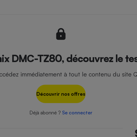
- Ustensile
Foie gras
Aide auditive
r
Assurance vie
ix DMC-TZ80, découvrez le tes
ccédez immédiatement à tout le contenu du site Q
Poêle à granulés
gne - Comment choisir une
lle de champagne
en ligne
Découvrir nos offres
Ordinateur portable
Crème solaire
Lave-vaisselle
Déjà abonné ?
Se connecter