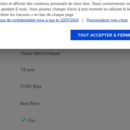
283 g
tion et afficher des contenus provenant de sites tiers. Nous conserverons vo
 pendant 6 mois. Vous pourrez changer d’avis à tout moment en utilisant le li
étrer les traceurs » en bas de chaque page.
Batterie
ique de confidentialité mise à jour le 12/07/2024
|
Personnaliser mes choix
TOUT ACCEPTER & FERM
320 photos
Viseur électronique
74 mm
1 040 Kpix
Non/Non
Oui