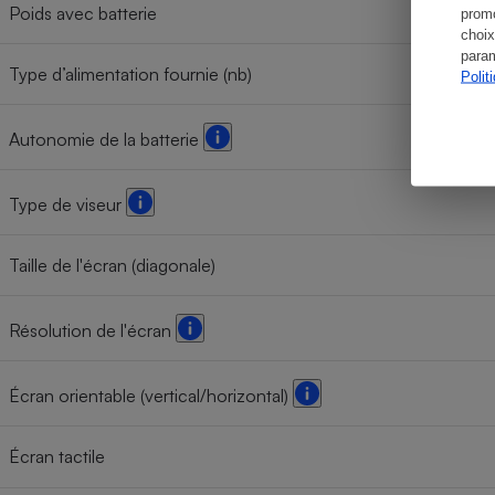
Poids avec batterie
promo
choix
param
Type d’alimentation fournie (nb)
Polit
Autonomie de la batterie
Type de viseur
Taille de l'écran (diagonale)
Résolution de l'écran
Écran orientable (vertical/horizontal)
Écran tactile