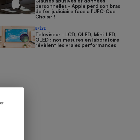
Clauses abusives et données
personnelles - Apple perd son bras
de fer judiciaire face à l’UFC-Que
Choisir !
BRÈVE
Téléviseur - LCD, QLED, Mini-LED,
OLED : nos mesures en laboratoire
révèlent les vraies performances
er