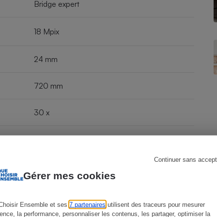
Bridge expert
18 Mpix
s
Réfrigérateur
24 mm
720 mm
30 x
F3,3 - 6,4
Continuer sans accept
11,2 x 6,6 x 3,9 cm
Gérer mes cookies
oo
Choisir Ensemble et ses
7 partenaires
utilisent des traceurs pour mesurer
ience, la performance, personnaliser les contenus, les partager, optimiser la