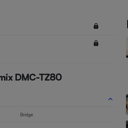
Électricité - Gaz
Appareil photo
numérique
Four encastrable
Lessive
Lumix DMC-TZ80
Aspirateur
Bridge