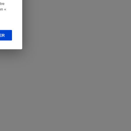
tre
en «
ER