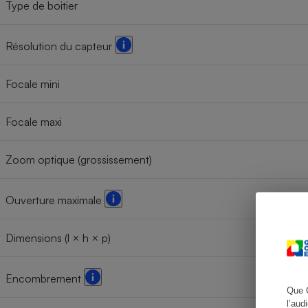
Type de boitier
Résolution du capteur
Cafetière à expresso
Focale mini
Focale maxi
Zoom optique (grossissement)
Ouverture maximale
Robot ménager
Dimensions (l × h × p)
Encombrement
Que 
l’aud