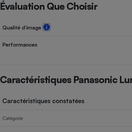
Radiateur électrique
Évaluation Que Choisir
Téléphone mobile -
Smartphone
Qualité d’image
Plaque de cuisson à
induction
Performances
Climatiseur -
Ventilateur
Caractéristiques Panasonic 
Antivirus
Climatiseur -
Caractéristiques constatées
Ventilateur
Catégorie