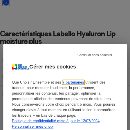
Caractéristiques Labello Hyaluron Lip
moisture plus
Continuer sans accepter
Contenance
5,2 g
Gérer mes cookies
Produit bio
Non
Que Choisir Ensemble et ses
7 partenaires
utilisent des
traceurs pour mesurer l’audience, la performance,
Rechargeable
personnaliser les contenus, les partager, optimiser la
Non
promotion et afficher des contenus provenant de sites tiers.
Nous conserverons votre choix pendant 6 mois. Vous pourrez
changer d’avis à tout moment en utilisant le lien « paramétrer
les traceurs » en bas de chaque page.
Gaëlle Landry
Politique de confidentialité mise à jour le 12/07/2024
Rédactrice technique
Personnaliser mes choix