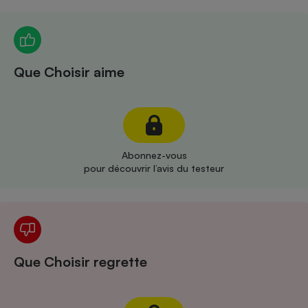
Téléphone mobile -
Smartphone
Plaque de cuisson à
induction
Que Choisir aime
Climatiseur -
Ventilateur
Abonnez-vous
Antivirus
pour découvrir l’avis du testeur
Climatiseur -
Ventilateur
Que Choisir regrette