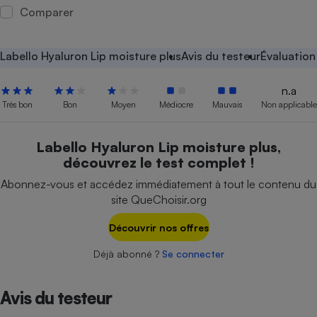
Comparer
Petit électroménager - U
Complément
alimentaire
Labello Hyaluron Lip moisture plus
Avis du testeur
Évaluation
Mutuelle
Assurance emprunteur
n.a
Très bon
Bon
Moyen
Médiocre
Mauvais
Non applicable
Matelas
Champagne
Labello Hyaluron Lip moisture plus,
bouteille
découvrez le test complet !
Banque en 
Téléviseur
Abonnez-vous et accédez immédiatement à tout le contenu du
site QueChoisir.org
Antimoustique
Lave-linge
Découvrir nos offres
Déjà abonné ?
Se connecter
Radiateur électrique
Avis du testeur