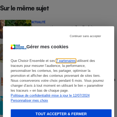
Sur le même sujet
ACTUALITÉ
Les moustiques vont-ils s’habituer au
répulsif le plus efficace ?
Continuer sans accepter
Gérer mes cookies
ACTION QUE CHOISIR ENSEMBLE
Test des crèmes solaires vendues sur
Temu, Shein et AliExpress - 9 sur 10
dangereuses pour la santé des
Que Choisir Ensemble et ses
7 partenaires
utilisent des
consommateurs
traceurs pour mesurer l’audience, la performance,
personnaliser les contenus, les partager, optimiser la
ACTUALITÉ
promotion et afficher des contenus provenant de sites tiers.
Crèmes solaires - Le bilan désastreux des
Nous conserverons votre choix pendant 6 mois. Vous pourrez
plateformes chinoises
changer d’avis à tout moment en utilisant le lien « paramétrer
les traceurs » en bas de chaque page.
Politique de confidentialité mise à jour le 12/07/2024
CONSEILS
Personnaliser mes choix
Crèmes solaires - Les logos à la loupe
TOUT ACCEPTER & FERMER