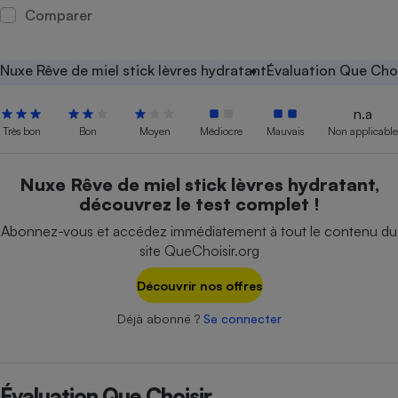
Comparer
Petit électroménager - U
Complément
alimentaire
Nuxe Rêve de miel stick lèvres hydratant
Évaluation Que Choi
Mutuelle
Assurance emprunteur
n.a
Très bon
Bon
Moyen
Médiocre
Mauvais
Non applicable
Matelas
Champagne
Nuxe Rêve de miel stick lèvres hydratant,
bouteille
découvrez le test complet !
Banque en 
Téléviseur
Abonnez-vous et accédez immédiatement à tout le contenu du
site QueChoisir.org
Antimoustique
Lave-linge
Découvrir nos offres
Déjà abonné ?
Se connecter
Radiateur électrique
Évaluation Que Choisir