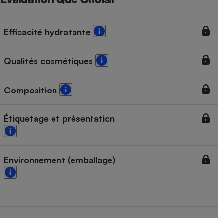
Téléphone mobile -
Smartphone
Plaque de cuisson à
induction
Efficacité hydratante
Qualités cosmétiques
Climatiseur -
Ventilateur
Composition
Antivirus
Étiquetage et présentation
Climatiseur -
Ventilateur
Environnement (emballage)