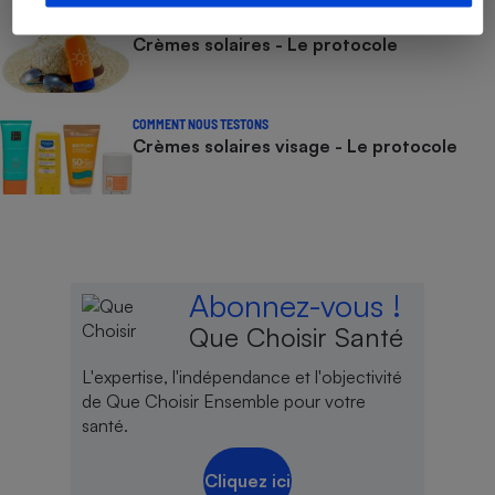
COMMENT NOUS TESTONS
Crèmes solaires - Le protocole
COMMENT NOUS TESTONS
Crèmes solaires visage - Le protocole
Abonnez-vous !
Que Choisir Santé
L'expertise, l'indépendance et l'objectivité
de Que Choisir Ensemble pour votre
santé.
Cliquez ici