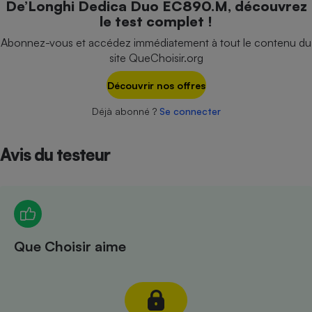
De’Longhi Dedica Duo EC890.M, découvrez
Téléphone mobile -
le test complet !
Smartphone
Plaque de cuisson à
Abonnez-vous et accédez immédiatement à tout le contenu du
induction
site QueChoisir.org
Découvrir nos offres
Climatiseur -
Déjà abonné ?
Se connecter
Ventilateur
Avis du testeur
Antivirus
Climatiseur -
Ventilateur
Que Choisir aime