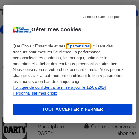
11 points de vente en ligne
Continuer sans accepter
Gérer mes cookies
avec marketplace
Que Choisir Ensemble et ses
7 partenaires
utilisent des
traceurs pour mesurer l’audience, la performance,
Marketplace
Contenu réservé aux
personnaliser les contenus, les partager, optimiser la
CARREFOUR
abonnés
promotion et afficher des contenus provenant de sites tiers.
Nous conserverons votre choix pendant 6 mois. Vous pourrez
changer d’avis à tout moment en utilisant le lien « paramétrer
les traceurs » en bas de chaque page.
Politique de confidentialité mise à jour le 12/07/2024
Marketplace
Contenu réservé aux
Personnaliser mes choix
FNAC
abonnés
TOUT ACCEPTER & FERMER
Marketplace
Contenu réservé aux
DARTY
abonnés