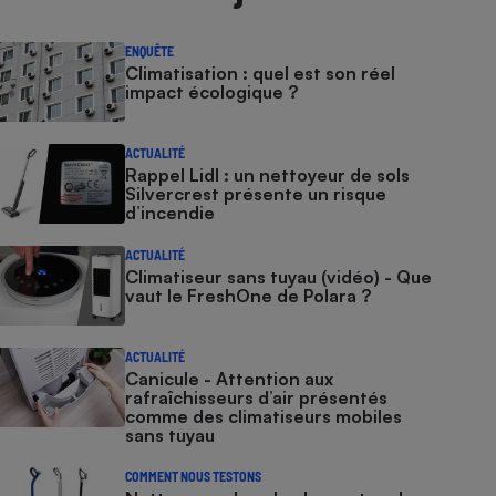
ENQUÊTE
Climatisation : quel est son réel
impact écologique ?
ACTUALITÉ
Rappel Lidl : un nettoyeur de sols
Silvercrest présente un risque
d’incendie
ACTUALITÉ
Climatiseur sans tuyau (vidéo) - Que
vaut le FreshOne de Polara ?
ACTUALITÉ
Canicule - Attention aux
rafraîchisseurs d’air présentés
comme des climatiseurs mobiles
sans tuyau
COMMENT NOUS TESTONS