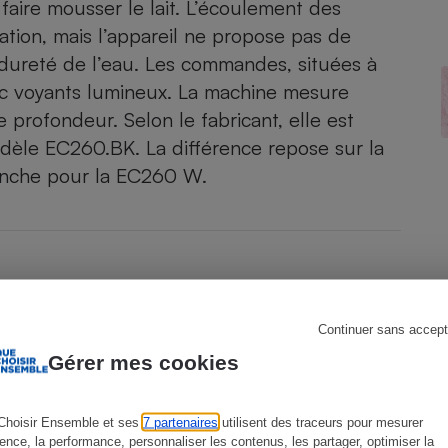
aire mousser le lait. L’écoulement des
tion, mais l’appareil ne propose pas de
dureté de l’eau. Les commandes, situées à
ec voyants lumineux. La machine mesure
s
Réfrigérateur
profondeur. Selon le fabricant, elle est
dèle EC260.BK. La différence repose sur la
lanche pour la EC260 W.
Continuer sans accept
Gérer mes cookies
Choisir Ensemble et ses
7 partenaires
utilisent des traceurs pour mesurer
ience, la performance, personnaliser les contenus, les partager, optimiser la