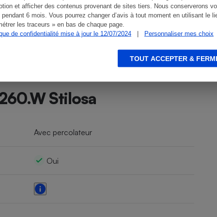
tion et afficher des contenus provenant de sites tiers. Nous conserverons vo
 pendant 6 mois. Vous pourrez changer d’avis à tout moment en utilisant le li
étrer les traceurs » en bas de chaque page.
ique de confidentialité mise à jour le 12/07/2024
|
Personnaliser mes choix
TOUT ACCEPTER & FERM
260.W Stilosa
Avec percolateur
Oui