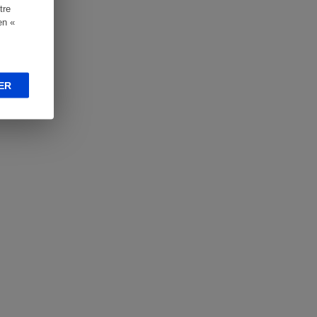
tre
en «
ER