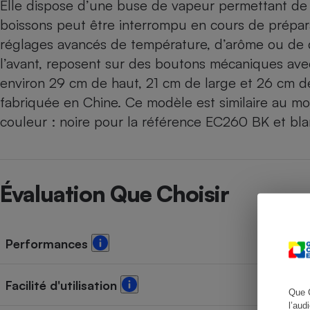
Elle dispose d’une buse de vapeur permettant de f
boissons peut être interrompu en cours de prépara
réglages avancés de température, d’arôme ou de 
l’avant, reposent sur des boutons mécaniques av
Cafetière à expresso
environ 29 cm de haut, 21 cm de large et 26 cm de 
fabriquée en Chine. Ce modèle est similaire au mo
couleur : noire pour la référence EC260 BK et b
Évaluation Que Choisir
Robot ménager
Performances
Facilité d'utilisation
Que 
l’aud