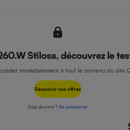
- Ustensile
Foie gras
Aide auditive
r
Assurance vie
60.W Stilosa, découvrez le tes
ccédez immédiatement à tout le contenu du site Q
Poêle à granulés
gne - Comment choisir une
lle de champagne
en ligne
Découvrir nos offres
Ordinateur portable
Crème solaire
Lave-vaisselle
Déjà abonné ?
Se connecter