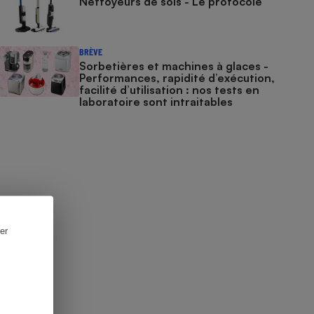
Nettoyeurs de sols - Le protocole
BRÈVE
Sorbetières et machines à glaces​​​​​​ -
Performances, rapidité d’exécution,
facilité d’utilisation : nos tests en
laboratoire sont intraitables
er