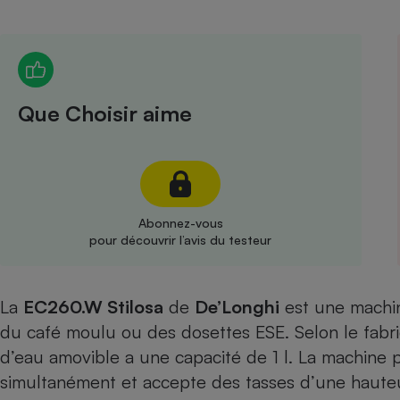
Radiateur électrique
Téléphone mobile -
Smartphone
Plaque de cuisson à
Que Choisir aime
induction
Climatiseur -
Ventilateur
Abonnez-vous
pour découvrir l’avis du testeur
Antivirus
Climatiseur -
La
EC260.W Stilosa
de
De’Longhi
est une machin
Ventilateur
du café moulu ou des dosettes ESE. Selon le fabric
d’eau amovible a une capacité de 1 l. La machine
simultanément et accepte des tasses d’une hauteu