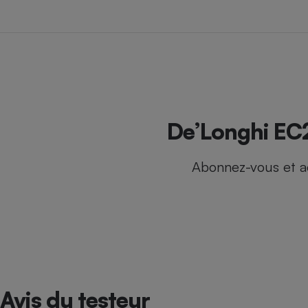
Internet
Gros électroménager
Téléphonie
Petit électroménager 
Complément
alimentaire
Mutuelle
Assurance emprunteu
De’Longhi EC2
Abonnez-vous et a
Matelas
Champa
boutei
Banque 
Téléviseur
Antimoustique
Lave-linge
Avis du testeur