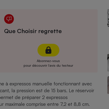
Électricité - Gaz
Appareil photo
numérique
Four encastrable
Que Choisir regrette
Lessive
Abonnez-vous
pour découvrir l’avis du testeur
Aspirateur
e à expressos manuelle fonctionnant avec
ant, la pression est de 15 bars. Le réservoir
 permet de préparer 2 expressos
r maximale comprise entre 7,2 et 8,8 cm.