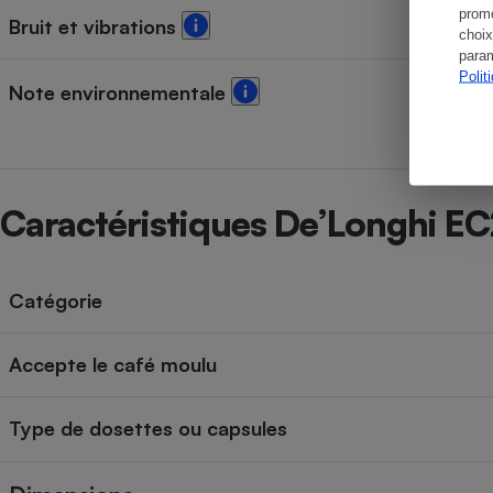
promo
Bruit et vibrations
choix
param
Polit
Note environnementale
Caractéristiques De’Longhi EC
Catégorie
Accepte le café moulu
Type de dosettes ou capsules