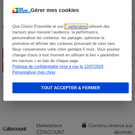
Gérer mes cookies
Marketplace
Contenu réservé aux
LA
Que Choisir Ensemble et ses
7 partenaires
utilisent des
abonnés
traceurs pour mesurer l’audience, la performance,
REDOUTE
personnaliser les contenus, les partager, optimiser la
promotion et afficher des contenus provenant de sites tiers.
Nous conserverons votre choix pendant 6 mois. Vous pourrez
changer d’avis à tout moment en utilisant le lien « paramétrer
Contenu réservé aux
DARTY
les traceurs » en bas de chaque page.
abonnés
Politique de confidentialité mise à jour le 12/07/2024
Personnaliser mes choix
TOUT ACCEPTER & FERMER
Contenu réservé aux
CONNEXION
abonnés
Marketplace
Contenu réservé aux
CDISCOUNT
abonnés