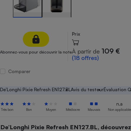
Petit électroménager - U
Complément
alimentaire
Mutuelle
Assurance emprunteur
Prix
109 €
À partir de
Abonnez-vous pour découvrir la note
Matelas
(18 offres)
Champagne
bouteille
Banque en 
Comparer
Téléviseur
Antimoustique
Lave-linge
De’Longhi Pixie Refresh EN127.BL
Avis du testeur
Évaluation Q
n.a
Très bon
Bon
Moyen
Médiocre
Mauvais
Non applicable
Radiateur électrique
De’Longhi Pixie Refresh EN127.BL, découvrez