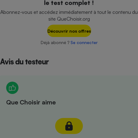
le test complet !
Téléphone mobile -
Smartphone
Abonnez-vous et accédez immédiatement à tout le contenu du
Plaque de cuisson à
site QueChoisir.org
induction
Découvrir nos offres
Déjà abonné ?
Se connecter
Climatiseur -
Ventilateur
Avis du testeur
Antivirus
Climatiseur -
Ventilateur
Que Choisir aime