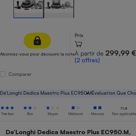
Petit électroménager - U
Complément
alimentaire
Mutuelle
Assurance emprunteur
Prix
299,99 €
À partir de
Abonnez-vous pour découvrir la note
Matelas
(2 offres)
Champagne
bouteille
Banque en 
Comparer
Téléviseur
Antimoustique
Lave-linge
De’Longhi Dedica Maestro Plus EC950.M
Évaluation Que Cho
n.a
Très bon
Bon
Moyen
Médiocre
Mauvais
Non applicable
Radiateur électrique
De’Longhi Dedica Maestro Plus EC950.M,