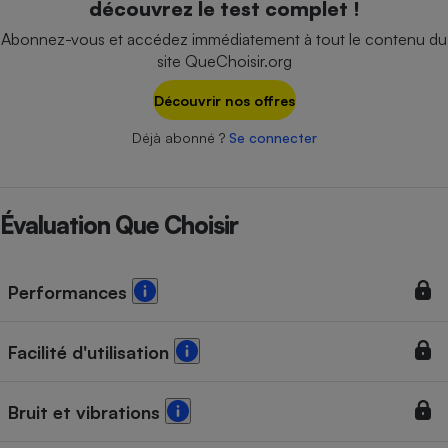
découvrez le test complet !
Téléphone mobile -
Smartphone
Abonnez-vous et accédez immédiatement à tout le contenu du
Plaque de cuisson à
site QueChoisir.org
induction
Découvrir nos offres
Déjà abonné ?
Se connecter
Climatiseur -
Ventilateur
Évaluation Que Choisir
Antivirus
Climatiseur -
Ventilateur
Performances
Facilité d'utilisation
Bruit et vibrations