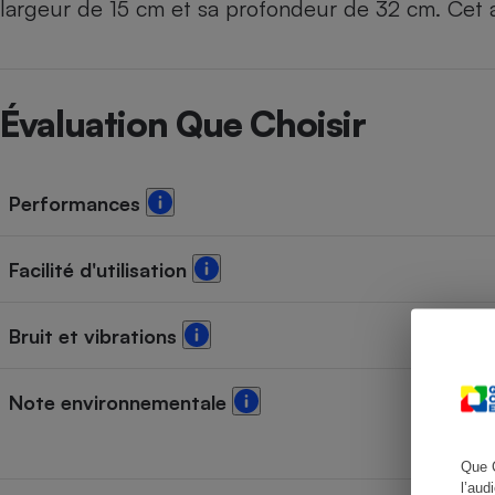
largeur de 15 cm et sa profondeur de 32 cm. Cet ap
Cafetière à expresso
Évaluation Que Choisir
Performances
Facilité d'utilisation
Robot ménager
Bruit et vibrations
Note environnementale
Que 
l’aud