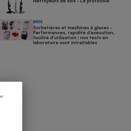
Nettoyeurs de sols - Le protocole
BRÈVE
Sorbetières et machines à glaces​​​​​​ -
Performances, rapidité d’exécution,
facilité d’utilisation : nos tests en
laboratoire sont intraitables
er