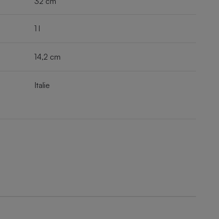
32 cm
1 l
14,2 cm
Italie