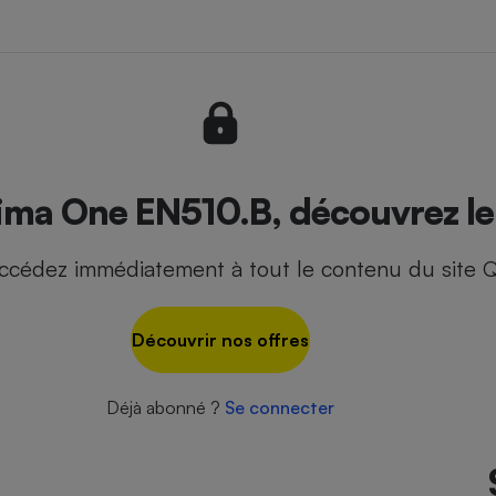
- Ustensile
Foie gras
Aide auditive
r
Assurance vie
ima One EN510.B, découvrez le 
ccédez immédiatement à tout le contenu du site Q
Poêle à granulés
gne - Comment choisir une
lle de champagne
en ligne
Découvrir nos offres
Ordinateur portable
Crème solaire
Lave-vaisselle
Déjà abonné ?
Se connecter