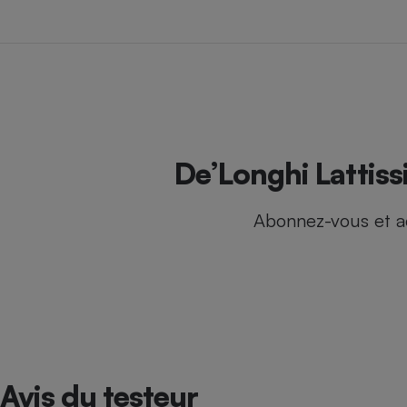
Internet
Gros électroménager
Téléphonie
Petit électroménager 
Complément
alimentaire
Mutuelle
Assurance emprunteu
De’Longhi Lattiss
Abonnez-vous et a
Matelas
Champa
boutei
Banque 
Téléviseur
Antimoustique
Lave-linge
Avis du testeur