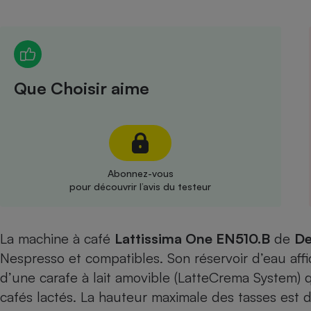
Radiateur électrique
Téléphone mobile -
Smartphone
Plaque de cuisson à
Que Choisir aime
induction
Climatiseur -
Ventilateur
Abonnez-vous
pour découvrir l’avis du testeur
Antivirus
Climatiseur -
La machine à café
Lattissima One EN510.B
Ventilateur
de
De
Nespresso et compatibles. Son réservoir d’eau affi
d’une carafe à lait amovible (LatteCrema System) q
cafés lactés. La hauteur maximale des tasses est 