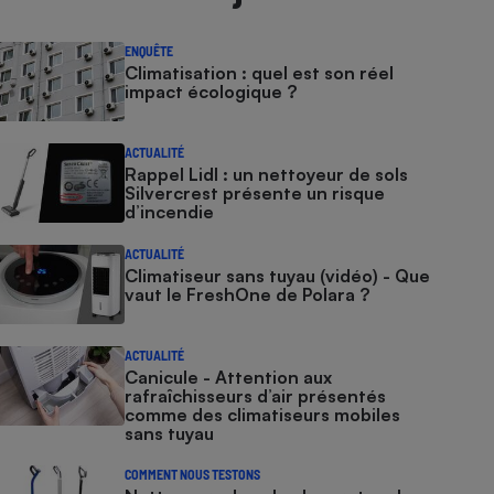
ENQUÊTE
Climatisation : quel est son réel
impact écologique ?
ACTUALITÉ
Rappel Lidl : un nettoyeur de sols
Silvercrest présente un risque
d’incendie
ACTUALITÉ
Climatiseur sans tuyau (vidéo) - Que
vaut le FreshOne de Polara ?
ACTUALITÉ
Canicule - Attention aux
rafraîchisseurs d’air présentés
comme des climatiseurs mobiles
sans tuyau
COMMENT NOUS TESTONS