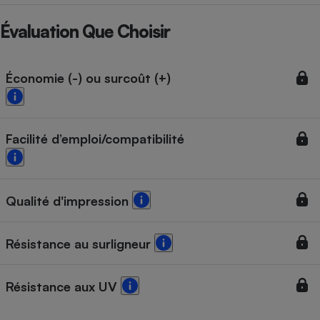
Téléphone mobile -
Smartphone
Évaluation Que Choisir
Plaque de cuisson à
induction
Économie (-) ou surcoût (+)
Climatiseur -
Ventilateur
Facilité d’emploi/compatibilité
Antivirus
Climatiseur -
Ventilateur
Qualité d'impression
Résistance au surligneur
Résistance aux UV