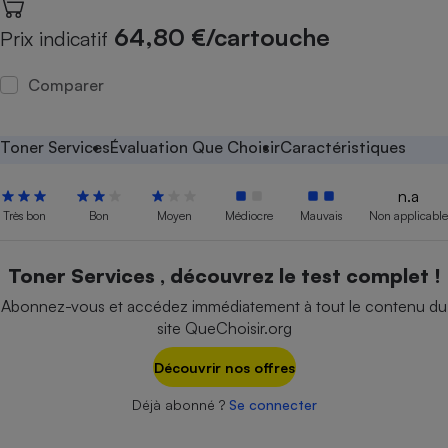
Petit électroménager - U
64,80 €/cartouche
Prix indicatif
Complément
alimentaire
Mutuelle
Comparer
Assurance emprunteur
Toner Services
Évaluation Que Choisir
Caractéristiques
Matelas
n.a
Champagne
bouteille
Très bon
Bon
Moyen
Médiocre
Mauvais
Non applicable
Banque en 
Téléviseur
Toner Services , découvrez le test complet !
Antimoustique
Lave-linge
Abonnez-vous et accédez immédiatement à tout le contenu du
site QueChoisir.org
Découvrir nos offres
Radiateur électrique
Déjà abonné ?
Se connecter