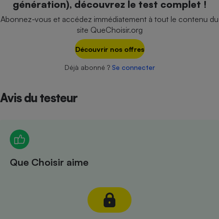
génération), découvrez le test complet !
Téléphone mobile -
Smartphone
Abonnez-vous et accédez immédiatement à tout le contenu du
Plaque de cuisson à
site QueChoisir.org
induction
Découvrir nos offres
Déjà abonné ?
Se connecter
Climatiseur -
Ventilateur
Avis du testeur
Antivirus
Climatiseur -
Ventilateur
Que Choisir aime