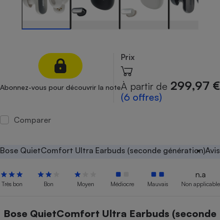
Petit électroménager - U
Complément
alimentaire
Mutuelle
Assurance emprunteur
Prix
299,97 €
À partir de
Abonnez-vous pour découvrir la note
Matelas
(6 offres)
Champagne
bouteille
Banque en 
Comparer
Téléviseur
Antimoustique
Lave-linge
Bose QuietComfort Ultra Earbuds (seconde génération)
Avis
n.a
Très bon
Bon
Moyen
Médiocre
Mauvais
Non applicable
Radiateur électrique
Bose QuietComfort Ultra Earbuds (seconde