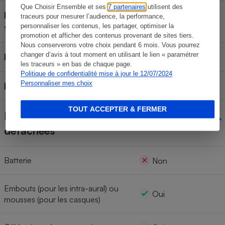
Que Choisir Ensemble et ses
7 partenaires
utilisent des
Microphone (appels
traceurs pour mesurer l’audience, la performance,
Oui
téléphoniques)
personnaliser les contenus, les partager, optimiser la
promotion et afficher des contenus provenant de sites tiers.
Nous conserverons votre choix pendant 6 mois. Vous pourrez
changer d’avis à tout moment en utilisant le lien « paramétrer
Protection IPX
IPX4
les traceurs » en bas de chaque page.
Politique de confidentialité mise à jour le 12/07/2024
Personnaliser mes choix
Localisation GPS via App
Non
TOUT ACCEPTER & FERMER
Disponibilité des pièces
détachées
Batterie
Non
Embouts (pour les intra-aural) ou
Oui
mousses (pour les casques)