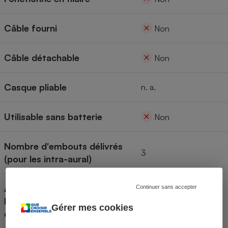
Câble fourni
Non
Câble détachable
Non
Casque pliable
n. a.
Utilisable sans batterie
Non
Nombre d'embouts délivrés
3
(pour les intra-aural)
Arrêt automatique de la
Continuer sans accepter
lecture (enlèvement du
Oui
Gérer mes cookies
casque)