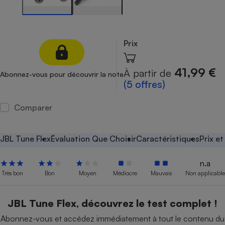
Petit électroménager - U
Complément
alimentaire
Mutuelle
Prix
Assurance emprunteur
41,99 €
À partir de
Abonnez-vous pour découvrir la note
(5 offres)
Matelas
Champagne
Comparer
bouteille
Banque en 
Téléviseur
JBL Tune Flex
Évaluation Que Choisir
Caractéristiques
Prix e
Antimoustique
Lave-linge
n.a
Très bon
Bon
Moyen
Médiocre
Mauvais
Non applicable
Radiateur électrique
JBL Tune Flex, découvrez le test complet !
Abonnez-vous et accédez immédiatement à tout le contenu du