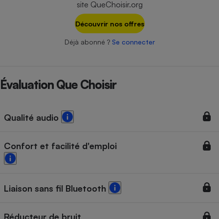
site QueChoisir.org
Téléphone mobile -
Smartphone
Plaque de cuisson à
Découvrir nos offres
induction
Déjà abonné ?
Se connecter
Climatiseur -
Ventilateur
Évaluation Que Choisir
Antivirus
Qualité audio
Climatiseur -
Ventilateur
Confort et facilité d'emploi
Liaison sans fil Bluetooth
Réducteur de bruit