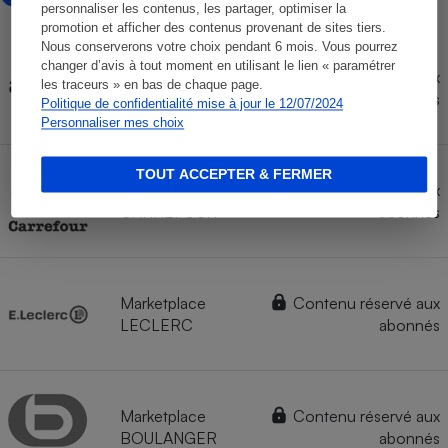
personnaliser les contenus, les partager, optimiser la
promotion et afficher des contenus provenant de sites tiers.
Nous conserverons votre choix pendant 6 mois. Vous pourrez
changer d’avis à tout moment en utilisant le lien « paramétrer
Contenu réservé aux
les traceurs » en bas de chaque page.
AMAZON
abonnés
Politique de confidentialité mise à jour le 12/07/2024
Personnaliser mes choix
TOUT ACCEPTER & FERMER
Marketplace
Contenu réservé aux
CARREFOUR
abonnés
Marketplace
Contenu réservé aux
LECLERC
abonnés
Marketplace
Contenu réservé aux
BOULANGER
abonnés