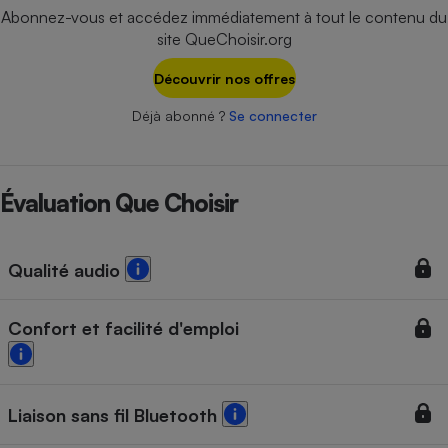
Téléphone mobile -
Abonnez-vous et accédez immédiatement à tout le contenu du
Smartphone
site QueChoisir.org
Plaque de cuisson à
induction
Découvrir nos offres
Déjà abonné ?
Se connecter
Climatiseur -
Ventilateur
Évaluation Que Choisir
Antivirus
Climatiseur -
Qualité audio
Ventilateur
Confort et facilité d'emploi
Liaison sans fil Bluetooth