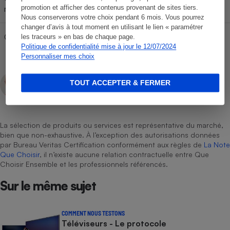
Non
promotion et afficher des contenus provenant de sites tiers.
mousses (pour les casques)
Nous conserverons votre choix pendant 6 mois. Vous pourrez
changer d’avis à tout moment en utilisant le lien « paramétrer
Câbles (pour les casques)
Non
les traceurs » en bas de chaque page.
Politique de confidentialité mise à jour le 12/07/2024
Personnaliser mes choix
François Palemon
TOUT ACCEPTER & FERMER
Rédacteur technique
La sélection de produits ou services est représentative du marché,
bien que non-exhaustive. À l’exception des autorisations données
par Bureau Veritas Certification conformément aux règles de
La Note
Que Choisir
, il n’existe aucune relation contractuelle entre Que
Choisir Ensemble et les professionnels référencés.
Sur le même sujet
COMMENT NOUS TESTONS
Téléviseurs - Le protocole