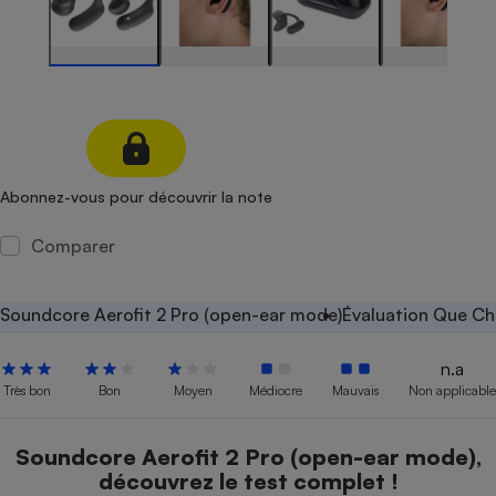
Petit électroménager - U
Complément
alimentaire
Mutuelle
Assurance emprunteur
Abonnez-vous pour découvrir la note
Matelas
Champagne
bouteille
Comparer
Banque en 
Téléviseur
Antimoustique
Soundcore Aerofit 2 Pro (open-ear mode)
Évaluation Que Ch
Lave-linge
n.a
Très bon
Bon
Moyen
Médiocre
Mauvais
Non applicable
Radiateur électrique
Soundcore Aerofit 2 Pro (open-ear mode),
découvrez le test complet !