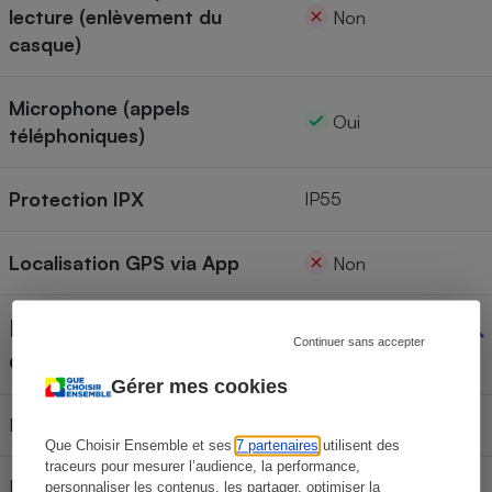
lecture (enlèvement du
Non
casque)
Microphone (appels
Oui
téléphoniques)
Protection IPX
IP55
Localisation GPS via App
Non
Disponibilité des pièces
Continuer sans accepter
détachées
Gérer mes cookies
Batterie
Non
Que Choisir Ensemble et ses
7 partenaires
utilisent des
traceurs pour mesurer l’audience, la performance,
Embouts (pour les intra-aural) ou
personnaliser les contenus, les partager, optimiser la