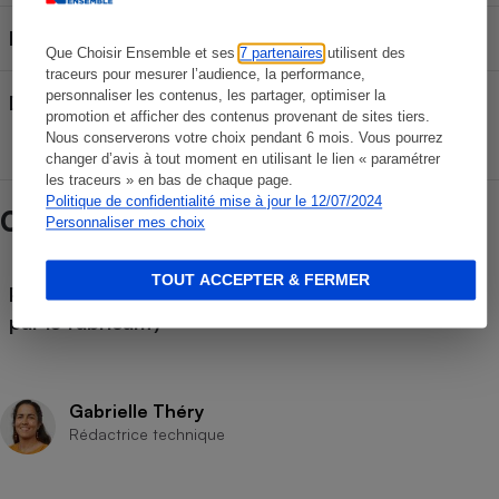
Imperméabilité
Que Choisir Ensemble et ses
7 partenaires
utilisent des
traceurs pour mesurer l’audience, la performance,
personnaliser les contenus, les partager, optimiser la
Durabilité (laboratoire)
promotion et afficher des contenus provenant de sites tiers.
Nous conserverons votre choix pendant 6 mois. Vous pourrez
changer d’avis à tout moment en utilisant le lien « paramétrer
les traceurs » en bas de chaque page.
Politique de confidentialité mise à jour le 12/07/2024
Caractéristiques Hoka Speedgoat 6 GTX
Personnaliser mes choix
TOUT ACCEPTER & FERMER
Pays de fabrication (déclaré
Vietnam
par le fabricant)
Gabrielle Théry
Rédactrice technique