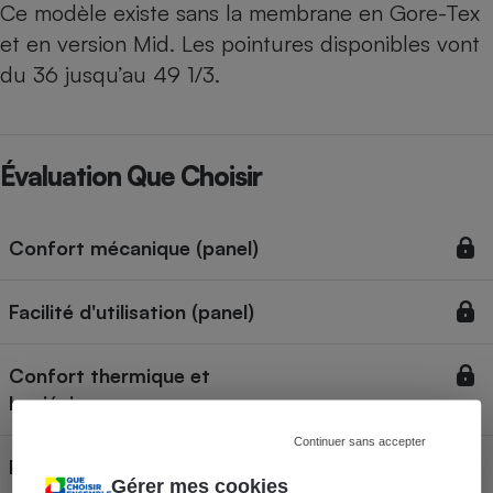
Ce modèle existe sans la membrane en Gore-Tex
et en version Mid. Les pointures disponibles vont
du 36 jusqu’au 49 1/3.
Évaluation Que Choisir
Confort mécanique (panel)
Facilité d'utilisation (panel)
Confort thermique et
hygiénique
Continuer sans accepter
Performances
Gérer mes cookies