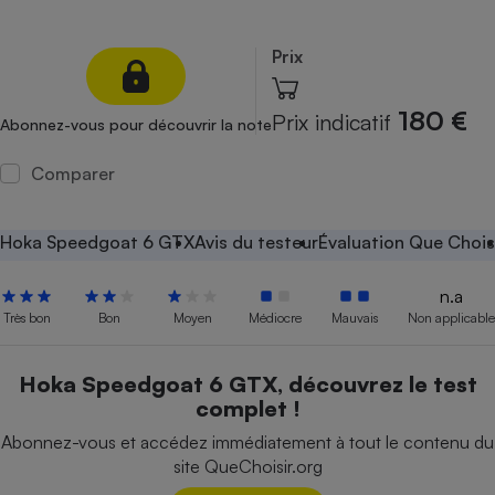
Petit électroménager - U
Complément
Prix
alimentaire
Mutuelle
Assurance emprunteur
180 €
Prix indicatif
Abonnez-vous pour découvrir la note
Comparer
Matelas
Champagne
bouteille
Hoka Speedgoat 6 GTX
Avis du testeur
Évaluation Que Chois
Banque en 
Téléviseur
n.a
Antimoustique
Très bon
Bon
Moyen
Médiocre
Mauvais
Non applicable
Lave-linge
Hoka Speedgoat 6 GTX, découvrez le test
complet !
Radiateur électrique
Abonnez-vous et accédez immédiatement à tout le contenu du
site QueChoisir.org