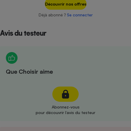
Téléphone mobile -
Découvrir nos offres
Smartphone
Plaque de cuisson à
Déjà abonné ?
Se connecter
induction
Avis du testeur
Climatiseur -
Ventilateur
Antivirus
Que Choisir aime
Climatiseur -
Ventilateur
Abonnez-vous
pour découvrir l’avis du testeur