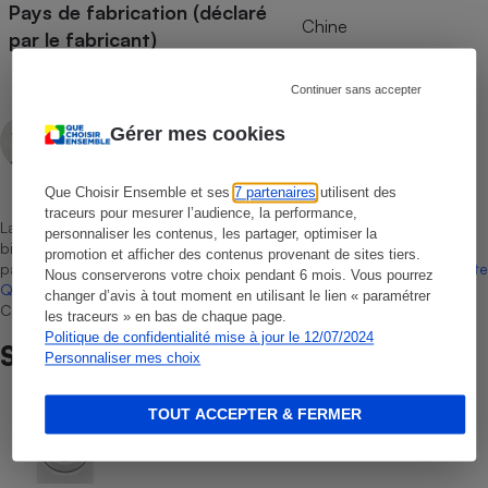
Pays de fabrication (déclaré
Chine
par le fabricant)
Continuer sans accepter
Aissam Haddad
Gérer mes cookies
Rédacteur technique
Que Choisir Ensemble et ses
7 partenaires
utilisent des
traceurs pour mesurer l’audience, la performance,
La sélection de produits ou services est représentative du marché,
personnaliser les contenus, les partager, optimiser la
bien que non-exhaustive. À l’exception des autorisations données
promotion et afficher des contenus provenant de sites tiers.
par Bureau Veritas Certification conformément aux règles de
La Note
Nous conserverons votre choix pendant 6 mois. Vous pourrez
Que Choisir
, il n’existe aucune relation contractuelle entre Que
changer d’avis à tout moment en utilisant le lien « paramétrer
Choisir Ensemble et les professionnels référencés.
les traceurs » en bas de chaque page.
Politique de confidentialité mise à jour le 12/07/2024
Sur le même sujet
Personnaliser mes choix
TOUT ACCEPTER & FERMER
COMMENT NOUS TESTONS
Sèche-linge - Le protocole