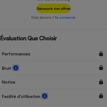
Téléphone mobile -
Smartphone
Découvrir nos offres
Plaque de cuisson à
induction
Déjà abonné ?
Se connecter
Climatiseur -
Évaluation Que Choisir
Ventilateur
Performances
Antivirus
Climatiseur -
Ventilateur
Bruit
Notice
Facilité d'utilisation