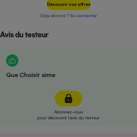
Téléphone mobile -
Découvrir nos offres
Smartphone
Plaque de cuisson à
Déjà abonné ?
Se connecter
induction
Avis du testeur
Climatiseur -
Ventilateur
Antivirus
Que Choisir aime
Climatiseur -
Ventilateur
Abonnez-vous
pour découvrir l’avis du testeur