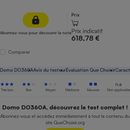
Petit électroménager - U
Complément
Prix
alimentaire
Mutuelle
Assurance emprunteur
Prix indicatif
Abonnez-vous pour découvrir la note
618,78 €
Comparer
Matelas
Champagne
bouteille
Banque en 
Domo DO360A
Avis du testeur
Évaluation Que Choisir
Caract
Téléviseur
Antimoustique
n.a
Lave-linge
Très bon
Bon
Moyen
Médiocre
Mauvais
Non applicable
Domo DO360A, découvrez le test complet !
Radiateur électrique
Abonnez-vous et accédez immédiatement à tout le contenu du
site QueChoisir.org