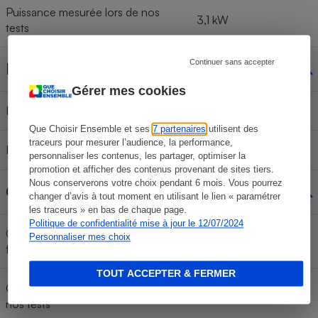
Puissance mesurée lors de nos
3,1 kW
tests
Continuer sans accepter
Flux d'air dirigé
Gérer mes cookies
Fonction swing auto
Oui (balayage vertical)
Que Choisir Ensemble et ses
7 partenaires
utilisent des
traceurs pour mesurer l’audience, la performance,
Réglage manuel
Non
personnaliser les contenus, les partager, optimiser la
promotion et afficher des contenus provenant de sites tiers.
Nous conserverons votre choix pendant 6 mois. Vous pourrez
Classe énergétique
changer d’avis à tout moment en utilisant le lien « paramétrer
les traceurs » en bas de chaque page.
Politique de confidentialité mise à jour le 12/07/2024
Classe énergétique déclarée par le
Personnaliser mes choix
A+
fabricant
TOUT ACCEPTER & FERMER
Classe énergétique mesurée lors de
A++
nos tests