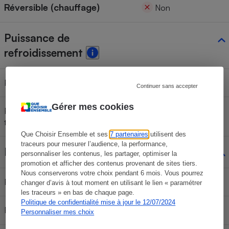
Réversible (chauffage)
Non
Puissance de
refroidissement
Puissance déclarée par le fabricant
3,5 kW
Continuer sans accepter
Gérer mes cookies
Puissance mesurée lors de nos
3,3 kW
tests
Que Choisir Ensemble et ses
7 partenaires
utilisent des
traceurs pour mesurer l’audience, la performance,
Flux d'air dirigé
personnaliser les contenus, les partager, optimiser la
promotion et afficher des contenus provenant de sites tiers.
Nous conserverons votre choix pendant 6 mois. Vous pourrez
Fonction swing auto
Oui (balayage vertical)
changer d’avis à tout moment en utilisant le lien « paramétrer
les traceurs » en bas de chaque page.
Politique de confidentialité mise à jour le 12/07/2024
Réglage manuel
Non
Personnaliser mes choix