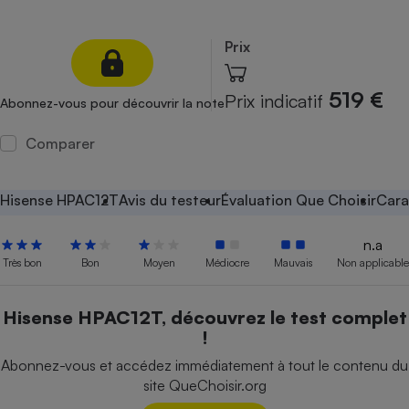
Petit électroménager - U
Complément
Prix
alimentaire
Mutuelle
Assurance emprunteur
519 €
Prix indicatif
Abonnez-vous pour découvrir la note
Comparer
Matelas
Champagne
bouteille
Hisense HPAC12T
Avis du testeur
Évaluation Que Choisir
Cara
Banque en 
Téléviseur
n.a
Antimoustique
Très bon
Bon
Moyen
Médiocre
Mauvais
Non applicable
Lave-linge
Hisense HPAC12T, découvrez le test complet
!
Radiateur électrique
Abonnez-vous et accédez immédiatement à tout le contenu du
site QueChoisir.org