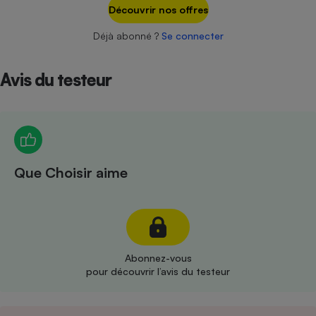
Téléphone mobile -
Découvrir nos offres
Smartphone
Plaque de cuisson à
Déjà abonné ?
Se connecter
induction
Avis du testeur
Climatiseur -
Ventilateur
Antivirus
Que Choisir aime
Climatiseur -
Ventilateur
Abonnez-vous
pour découvrir l’avis du testeur