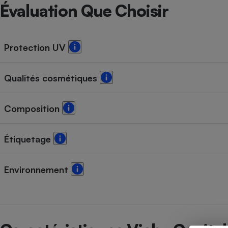
Radiateur électrique
Évaluation Que Choisir
Téléphone mobile -
Smartphone
Protection UV
Plaque de cuisson à
induction
Qualités cosmétiques
Climatiseur -
Composition
Ventilateur
Étiquetage
Antivirus
Climatiseur -
Environnement
Ventilateur