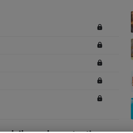
Électricité - Gaz
Appareil photo
numérique
Four encastrable
Lessive
Aspirateur