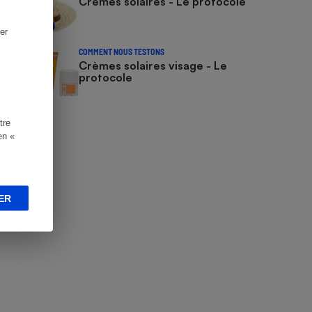
Crèmes solaires - Le protocole
er
COMMENT NOUS TESTONS
Crèmes solaires visage - Le
protocole
tre
en «
ER