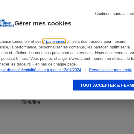
soleil eau de protection
Continuer sans accept
Gérer mes cookies
s
Réfrigérateur
15,6 €
Choisir Ensemble et ses
7 partenaires
utilisent des traceurs pour mesurer
ience, la performance, personnaliser les contenus, les partager, optimiser la
30
tion et afficher des contenus provenant de sites tiers. Nous conserverons vo
 pendant 6 mois. Vous pourrez changer d’avis à tout moment en utilisant le li
étrer les traceurs » en bas de chaque page.
Spray
ique de confidentialité mise à jour le 12/07/2024
|
Personnaliser mes choix
200 ml
TOUT ACCEPTER & FERM
78 €/litre