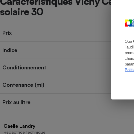
Caractéristiques Vichy Capital 
solaire 30
Cafetière à expresso
Prix
Que 
l’aud
Indice
promo
choix
param
Conditionnement
Polit
Contenance (ml)
Robot ménager
Prix au litre
Gaëlle Landry
Rédactrice technique