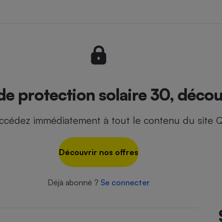
- Ustensile
Foie gras
Aide auditive
r
Assurance vie
 de protection solaire 30, décou
ccédez immédiatement à tout le contenu du site Q
Poêle à granulés
gne - Comment choisir une
lle de champagne
en ligne
Découvrir nos offres
Ordinateur portable
Crème solaire
Lave-vaisselle
Déjà abonné ?
Se connecter