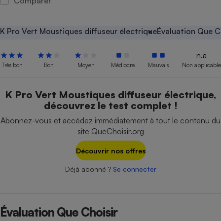
Comparer
Petit électroménager - U
Complément
alimentaire
K Pro Vert Moustiques diffuseur électrique
Évaluation Que C
Mutuelle
Assurance emprunteur
n.a
Très bon
Bon
Moyen
Médiocre
Mauvais
Non applicable
K Pro Vert Moustiques diffuseur électrique,
Matelas
Champagne
découvrez le test complet !
bouteille
Banque en 
Abonnez-vous et accédez immédiatement à tout le contenu du
Téléviseur
site QueChoisir.org
Antimoustique
Lave-linge
Découvrir nos offres
Déjà abonné ?
Se connecter
Radiateur électrique
Évaluation Que Choisir