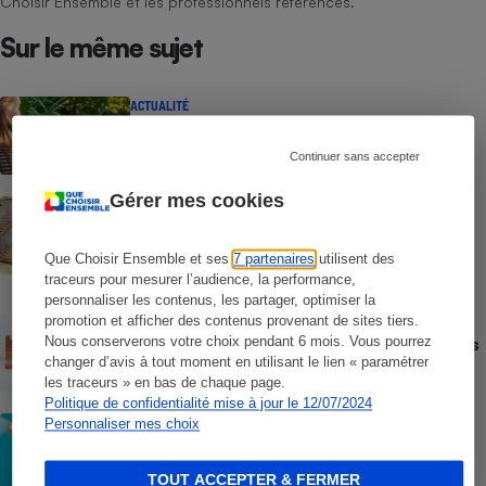
Choisir Ensemble et les professionnels référencés.
Sur le même sujet
ACTUALITÉ
Les moustiques vont-ils s’habituer au
répulsif le plus efficace ?
Continuer sans accepter
Gérer mes cookies
ACTION QUE CHOISIR ENSEMBLE
Test des crèmes solaires vendues sur
Temu, Shein et AliExpress - 9 sur 10
Que Choisir Ensemble et ses
7 partenaires
utilisent des
dangereuses pour la santé des
consommateurs
traceurs pour mesurer l’audience, la performance,
personnaliser les contenus, les partager, optimiser la
promotion et afficher des contenus provenant de sites tiers.
ACTUALITÉ
Crèmes solaires - Le bilan désastreux des
Nous conserverons votre choix pendant 6 mois. Vous pourrez
plateformes chinoises
changer d’avis à tout moment en utilisant le lien « paramétrer
les traceurs » en bas de chaque page.
Politique de confidentialité mise à jour le 12/07/2024
CONSEILS
Personnaliser mes choix
Crèmes solaires - Les logos à la loupe
TOUT ACCEPTER & FERMER