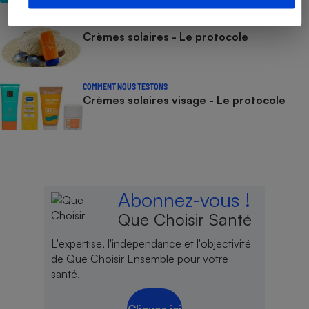
COMMENT NOUS TESTONS
Crèmes solaires - Le protocole
COMMENT NOUS TESTONS
Crèmes solaires visage - Le protocole
Abonnez-vous !
Que Choisir Santé
L'expertise, l'indépendance et l'objectivité
de Que Choisir Ensemble pour votre
santé.