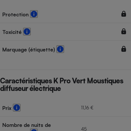
Téléphone mobile -
Smartphone
Plaque de cuisson à
Protection
induction
Toxicité
Climatiseur -
Ventilateur
Marquage (étiquette)
Antivirus
Climatiseur -
Caractéristiques K Pro Vert Moustiques
Ventilateur
diffuseur électrique
11,16 €
Prix
Nombre de nuits de
45