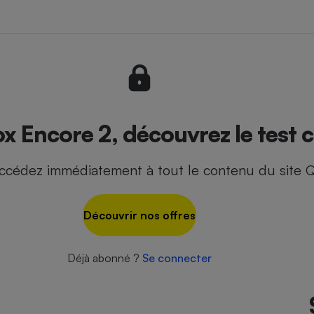
- Ustensile
Foie gras
Aide auditive
r
Assurance vie
x Encore 2, découvrez le test 
ccédez immédiatement à tout le contenu du site Q
Poêle à granulés
gne - Comment choisir une
lle de champagne
en ligne
Découvrir nos offres
Ordinateur portable
Crème solaire
Lave-vaisselle
Déjà abonné ?
Se connecter