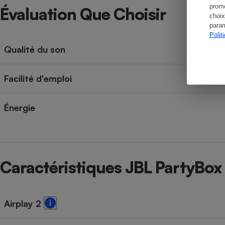
promo
Évaluation Que Choisir
choix
param
Polit
Qualité du son
Facilité d'emploi
Énergie
Caractéristiques JBL PartyBox
Airplay 2