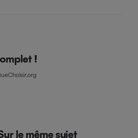
complet !
ueChoisir.org
Sur le même sujet