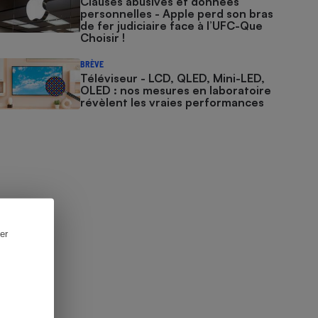
Clauses abusives et données
personnelles - Apple perd son bras
de fer judiciaire face à l’UFC-Que
Choisir !
BRÈVE
Téléviseur - LCD, QLED, Mini-LED,
OLED : nos mesures en laboratoire
révèlent les vraies performances
er