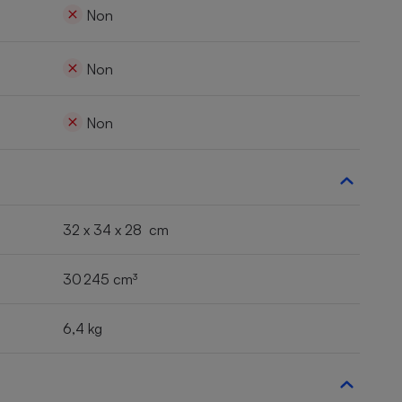
Non
Non
Non
32 x 34 x 28 cm
30 245 cm³
6,4 kg