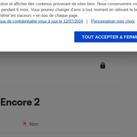
tion et afficher des contenus provenant de sites tiers. Nous conserverons vo
 pendant 6 mois. Vous pourrez changer d’avis à tout moment en utilisant le li
étrer les traceurs » en bas de chaque page.
ique de confidentialité mise à jour le 12/07/2024
|
Personnaliser mes choix
TOUT ACCEPTER & FERM
 Encore 2
Non