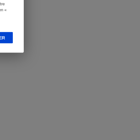
tre
en «
ER