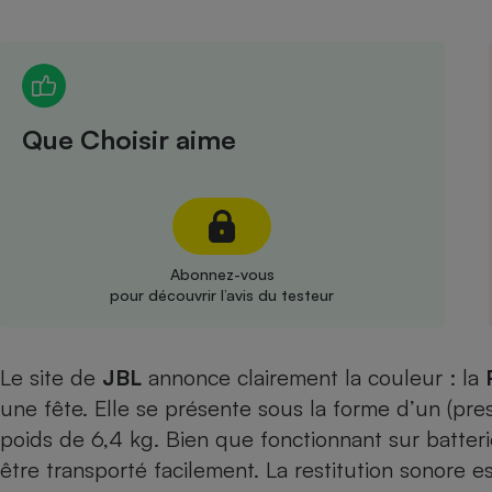
Radiateur électrique
Téléphone mobile -
Smartphone
Plaque de cuisson à
Que Choisir aime
induction
Climatiseur -
Ventilateur
Abonnez-vous
pour découvrir l’avis du testeur
Antivirus
Climatiseur -
Le site de
JBL
annonce clairement la couleur : la
Ventilateur
une fête. Elle se présente sous la forme d’un (p
poids de 6,4 kg. Bien que fonctionnant sur batte
être transporté facilement. La restitution sonore 