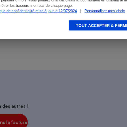
étrer les traceurs » en bas de chaque page.
ique de confidentialité mise à jour le 12/07/2024
|
Personnaliser mes choix
ien que non-exhaustive. À l’exception des autorisations
TOUT ACCEPTER & FERM
s
Réfrigérateur
de
La Note Que Choisir
, il n’existe aucune relation
encés.
on des autres
!
s la facture