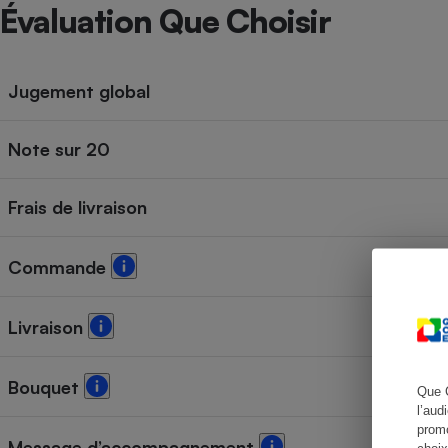
Radiateur électrique
Évaluation Que Choisir
Téléphone mobile -
Smartphone
Jugement global
Plaque de cuisson à
induction
Note sur 20
Frais de livraison
Climatiseur -
Ventilateur
Commande
Antivirus
Climatiseur -
Livraison
Ventilateur
Bouquet
Que 
l’aud
promo
Message d’accompagnement
choix