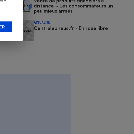
Vente de produits financiers à
distance - Les consommateurs un
peu mieux armés
ACTUALITÉ
ER
Centralepneus.fr - En roue libre