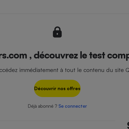
- Ustensile
Foie gras
Aide auditive
r
Assurance vie
rs.com , découvrez le test comp
ccédez immédiatement à tout le contenu du site Q
Poêle à granulés
gne - Comment choisir une
lle de champagne
en ligne
Découvrir nos offres
Ordinateur portable
Crème solaire
Lave-vaisselle
Déjà abonné ?
Se connecter