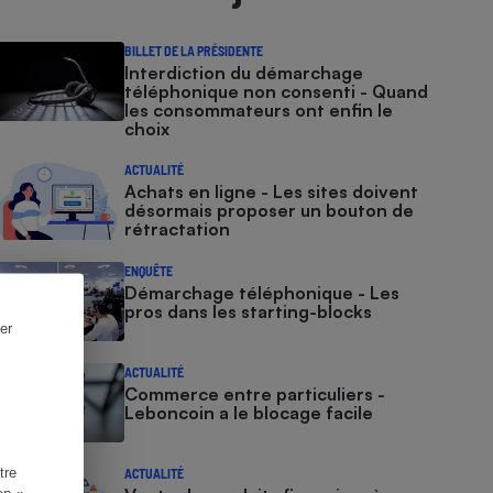
BILLET DE LA PRÉSIDENTE
Interdiction du démarchage
téléphonique non consenti - Quand
les consommateurs ont enfin le
choix
ACTUALITÉ
Achats en ligne - Les sites doivent
désormais proposer un bouton de
rétractation
ENQUÊTE
Démarchage téléphonique - Les
pros dans les starting-blocks
er
ACTUALITÉ
Commerce entre particuliers -
Leboncoin a le blocage facile
tre
ACTUALITÉ
en «