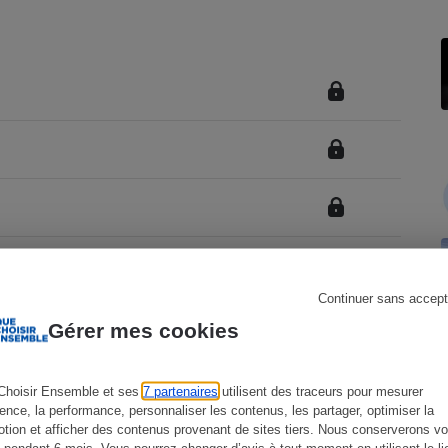
Électricité - Gaz
Appareil photo
numérique
Four encastrable
Lessive
Continuer sans accept
Aspirateur
Gérer mes cookies
Choisir Ensemble et ses
7 partenaires
utilisent des traceurs pour mesurer
ience, la performance, personnaliser les contenus, les partager, optimiser la
tion et afficher des contenus provenant de sites tiers. Nous conserverons vo
 pendant 6 mois. Vous pourrez changer d’avis à tout moment en utilisant le li