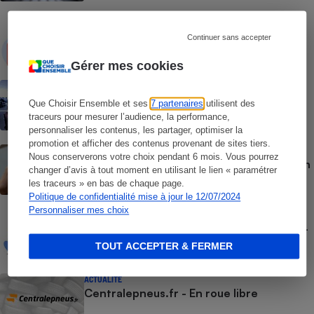
ACTUALITÉ
Achats en ligne - Les sites doivent
Continuer sans accepter
désormais proposer un bouton de
rétractation
Gérer mes cookies
ENQUÊTE
Démarchage téléphonique - Les pros
Que Choisir Ensemble et ses
7 partenaires
utilisent des
dans les starting-blocks
traceurs pour mesurer l’audience, la performance,
personnaliser les contenus, les partager, optimiser la
promotion et afficher des contenus provenant de sites tiers.
ACTUALITÉ
Nous conserverons votre choix pendant 6 mois. Vous pourrez
Commerce entre particuliers - Leboncoin
changer d’avis à tout moment en utilisant le lien « paramétrer
a le blocage facile
les traceurs » en bas de chaque page.
Politique de confidentialité mise à jour le 12/07/2024
Personnaliser mes choix
ACTUALITÉ
Vente de produits financiers à distance -
Les consommateurs un peu mieux armés
TOUT ACCEPTER & FERMER
ACTUALITÉ
Centralepneus.fr - En roue libre