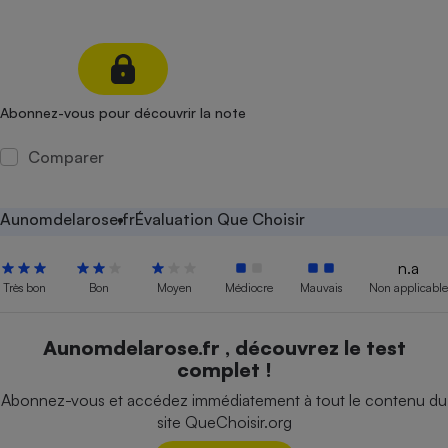
Petit électroménager - U
Complément
alimentaire
Mutuelle
Assurance emprunteur
Abonnez-vous pour découvrir la note
Comparer
Matelas
Champagne
bouteille
Aunomdelarose.fr
Évaluation Que Choisir
Banque en 
Téléviseur
n.a
Antimoustique
Très bon
Bon
Moyen
Médiocre
Mauvais
Non applicable
Lave-linge
Aunomdelarose.fr , découvrez le test
complet !
Radiateur électrique
Abonnez-vous et accédez immédiatement à tout le contenu du
site QueChoisir.org