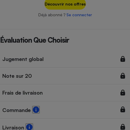
Téléphone mobile -
Découvrir nos offres
Smartphone
Plaque de cuisson à
Déjà abonné ?
Se connecter
induction
Évaluation Que Choisir
Climatiseur -
Ventilateur
Jugement global
Antivirus
Note sur 20
Climatiseur -
Ventilateur
Frais de livraison
Commande
Livraison