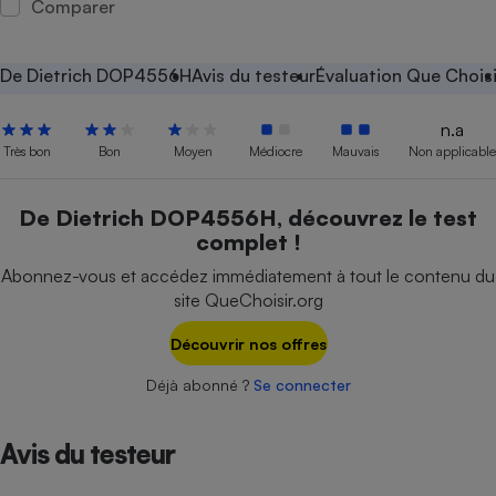
Comparer
Petit électroménager - U
Complément
alimentaire
De Dietrich DOP4556H
Avis du testeur
Évaluation Que Choisi
Mutuelle
Assurance emprunteur
n.a
Très bon
Bon
Moyen
Médiocre
Mauvais
Non applicable
Matelas
De Dietrich DOP4556H, découvrez le test
Champagne
complet !
bouteille
Banque en 
Abonnez-vous et accédez immédiatement à tout le contenu du
Téléviseur
site QueChoisir.org
Antimoustique
Lave-linge
Découvrir nos offres
Déjà abonné ?
Se connecter
Radiateur électrique
Avis du testeur