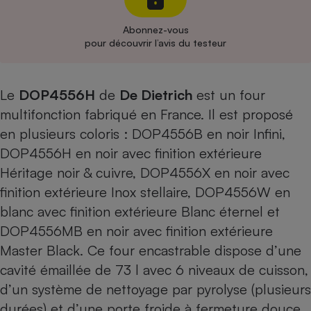
Cafetière à expressos
Abonnez-vous
pour découvrir l’avis du testeur
Le
DOP4556
H
de
De Dietrich
est un four
multifonction fabriqué en France. Il est proposé
en plusieurs coloris :
DOP4556B
en noir Infini,
DOP4556H en noir avec finition extérieure
Robot ménager
Héritage noir & cuivre,
DOP4556X
en noir avec
finition extérieure Inox stellaire,
DOP4556W
en
blanc avec finition extérieure Blanc éternel et
DOP4556MB en noir avec finition extérieure
Master Black. Ce four encastrable dispose d’une
cavité émaillée de 73 l avec 6 niveaux de cuisson,
d’un système de nettoyage par pyrolyse (plusieurs
durées) et d’une porte froide à fermeture douce.