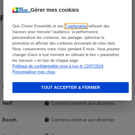
Gérer mes cookies
Fiabilité des marques
Que Choisir Ensemble et ses
7 partenaires
utilisent des
traceurs pour mesurer l’audience, la performance,
Durée de vie des marques
personnaliser les contenus, les partager, optimiser la
promotion et afficher des contenus provenant de sites tiers.
Nous conserverons votre choix pendant 6 mois. Vous pourrez
Sans panne
changer d’avis à tout moment en utilisant le lien « paramétrer
les traceurs » en bas de chaque page.
Espérance
Politique de confidentialité mise à jour le 12/07/2024
d'utilisation
Mineure
Majeure
Personnaliser mes choix
Siemens
Contenu réservé aux abonnés
TOUT ACCEPTER & FERMER
Neff
Contenu réservé aux abonnés
Bosch
Contenu réservé aux abonnés