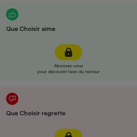
Téléphone mobile -
Smartphone
Plaque de cuisson à
induction
Que Choisir aime
Climatiseur -
Ventilateur
Abonnez-vous
Antivirus
pour découvrir l’avis du testeur
Climatiseur -
Ventilateur
Que Choisir regrette