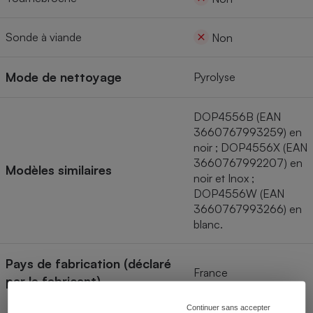
Sonde à viande
Non
Mode de nettoyage
Pyrolyse
DOP4556B (EAN
3660767993259) en
noir ; DOP4556X (EAN
3660767992207) en
Modèles similaires
noir et Inox ;
DOP4556W (EAN
3660767993266) en
blanc.
Pays de fabrication (déclaré
France
par le fabricant)
Continuer sans accepter