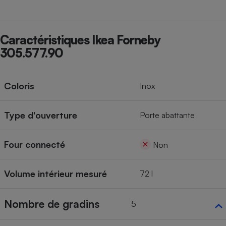
Cafetière à expressos
Caractéristiques Ikea Forneby
305.577.90
Coloris
Inox
Type d'ouverture
Porte abattante
Robot ménager
Four connecté
Non
Volume intérieur mesuré
72 l
Nombre de gradins
5