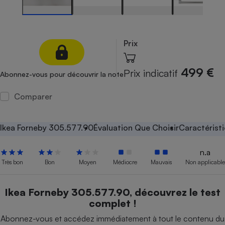
Petit électroménager - U
Complément
alimentaire
Mutuelle
Prix
Assurance emprunteur
499 €
Prix indicatif
Abonnez-vous pour découvrir la note
Comparer
Matelas
Champagne
bouteille
Banque en 
Ikea Forneby 305.577.90
Évaluation Que Choisir
Caractérist
Téléviseur
Antimoustique
Lave-linge
n.a
Très bon
Bon
Moyen
Médiocre
Mauvais
Non applicable
Ikea Forneby 305.577.90, découvrez le test
Radiateur électrique
complet !
Abonnez-vous et accédez immédiatement à tout le contenu du