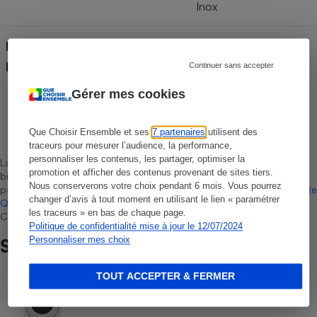
Inox
Pays de fabrication (déclaré
Italie
par le fabricant)
Continuer sans accepter
Gérer mes cookies
Laurent Baubeste
Que Choisir Ensemble et ses
7 partenaires
utilisent des
Rédacteur technique
traceurs pour mesurer l’audience, la performance,
personnaliser les contenus, les partager, optimiser la
La sélection de produits ou services est représentative du marché,
promotion et afficher des contenus provenant de sites tiers.
bien que non-exhaustive. À l’exception des autorisations données
Nous conserverons votre choix pendant 6 mois. Vous pourrez
par Bureau Veritas Certification conformément aux règles de
La Note
changer d’avis à tout moment en utilisant le lien « paramétrer
Que Choisir
, il n’existe aucune relation contractuelle entre Que
les traceurs » en bas de chaque page.
Choisir Ensemble et les professionnels référencés.
Politique de confidentialité mise à jour le 12/07/2024
Personnaliser mes choix
Sur le même sujet
TOUT ACCEPTER & FERMER
COMMENT NOUS TESTONS
Sèche-linge - Le protocole