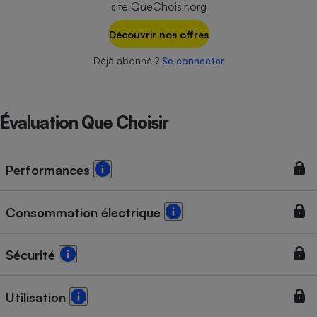
site QueChoisir.org
Téléphone mobile -
Smartphone
Plaque de cuisson à
Découvrir nos offres
induction
Déjà abonné ?
Se connecter
Climatiseur -
Ventilateur
Évaluation Que Choisir
Antivirus
Performances
Climatiseur -
Ventilateur
Consommation électrique
Sécurité
Utilisation