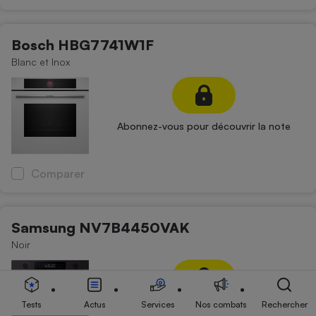
Bosch HBG7741W1F
Blanc et Inox
Abonnez-vous pour découvrir la note
Comparer
Samsung NV7B4450VAK
Noir
Tests
Actus
Services
Nos combats
Rechercher
Abonnez-vous pour découvrir la note