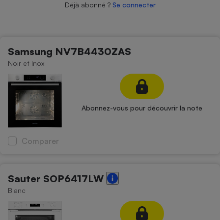
Déjà abonné ?
Se connecter
Petit électroménager - U
Complément
alimentaire
Mutuelle
Assurance emprunteur
Samsung NV7B4430ZAS
Noir et Inox
Matelas
Champagne
bouteille
Abonnez-vous pour découvrir la note
Banque en 
Téléviseur
Antimoustique
Comparer
Lave-linge
Sauter SOP6417LW
Blanc
Radiateur électrique