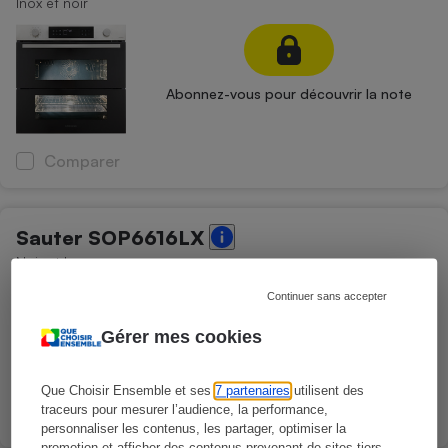
Inox et noir
Abonnez-vous pour découvrir la note
Comparer
Sauter SOP6616LX
Noir et Inox
Continuer sans accepter
Gérer mes cookies
Abonnez-vous pour découvrir la note
Que Choisir Ensemble et ses
7 partenaires
utilisent des
traceurs pour mesurer l’audience, la performance,
Comparer
personnaliser les contenus, les partager, optimiser la