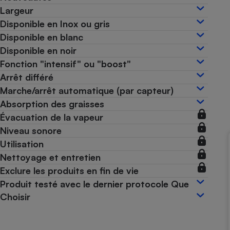
Largeur
Internet
Disponible en Inox ou gris
Gros électroménager
Téléphonie
Disponible en blanc
Petit électroménager 
Disponible en noir
Complément
Fonction "intensif" ou "boost"
alimentaire
Mutuelle
Arrêt différé
Assurance emprunteu
Marche/arrêt automatique (par capteur)
Absorption des graisses
Évacuation de la vapeur
Matelas
Niveau sonore
Champa
boutei
Utilisation
Banque 
Nettoyage et entretien
Téléviseur
Exclure les produits en fin de vie
Antimoustique
Lave-linge
Produit testé avec le dernier protocole Que
Choisir