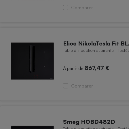
Comparer
Elica NikolaTesla Fit B
Table à induction aspirante - Test
867,47 €
À partir de
Comparer
Smeg HOBD482D
Table à induction aspirante - Test