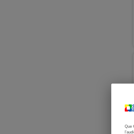
Cafetière à expresso
Robot ménager
Que 
l’aud