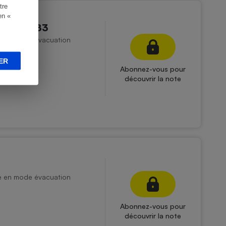
tre
en «
ch BL/A/83
ée en mode évacuation
ER
Abonnez-vous pour
découvrir la note
ée en mode évacuation
Abonnez-vous pour
découvrir la note