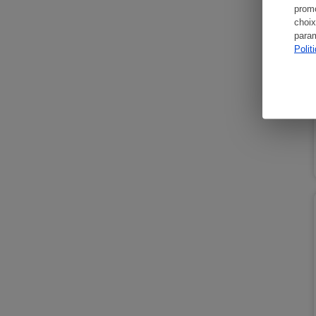
promo
choix
param
Polit