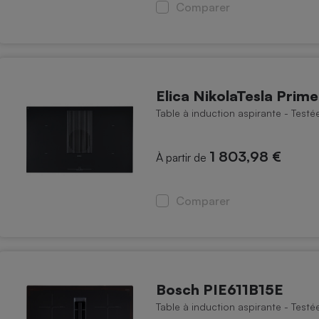
Électricité - Gaz
Comparer
Appareil photo
numérique
Four encastrable
Elica NikolaTesla Prim
Table à induction aspirante - Test
Lessive
1 803,98 €
À partir de
Comparer
Aspirateur
Bosch PIE611B15E
Table à induction aspirante - Test