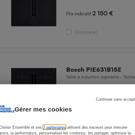
2 150 €
Prix indicatif
s
Réfrigérateur
Comparer
Bosch PIE631B15E
Table à induction aspirante - Test
2 150 €
Prix indicatif
Continuer sans accept
Gérer mes cookies
Comparer
Choisir Ensemble et ses
7 partenaires
utilisent des traceurs pour mesurer
ience, la performance, personnaliser les contenus, les partager, optimiser la