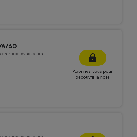
L/A/60
ée en mode évacuation
Abonnez-vous pour
découvrir la note
ée en mode évacuation