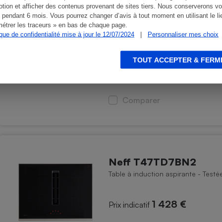
tion et afficher des contenus provenant de sites tiers. Nous conserverons vo
 pendant 6 mois. Vous pourrez changer d’avis à tout moment en utilisant le li
Elica NikolaTesla Swit
étrer les traceurs » en bas de chaque page.
ique de confidentialité mise à jour le 12/07/2024
|
Personnaliser mes choix
Table à induction aspirante - Test
TOUT ACCEPTER & FERM
1 959,99 €
À partir de
Comparer
Neff T47TD7BN2
Table à induction aspirante - Test
1 428 €
Prix indicatif