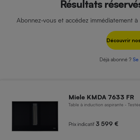
Résultats réserv
Abonnez-vous et accédez immédiatement à t
- Ustensile
Foie gras
Découvrir nos
Aide auditive
r
Assurance vie
Déjà abonné ?
Se
Poêle à granulés
gne - Comment choisir une
lle de champagne
en ligne
Miele KMDA 7633 FR
Ordinateur portable
Table à induction aspirante - Test
Crème solaire
Lave-vaisselle
3 599 €
Prix indicatif