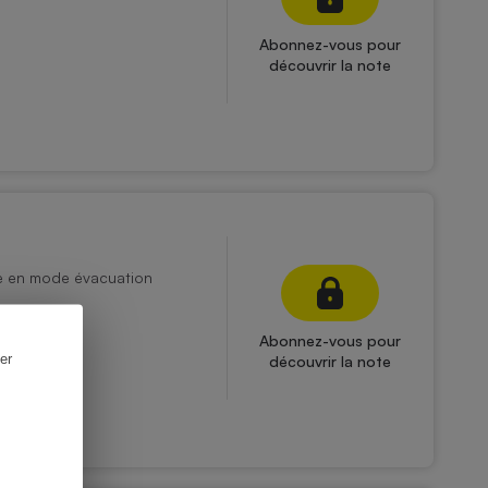
Abonnez-vous pour
découvrir la note
ée en mode évacuation
Abonnez-vous pour
er
découvrir la note