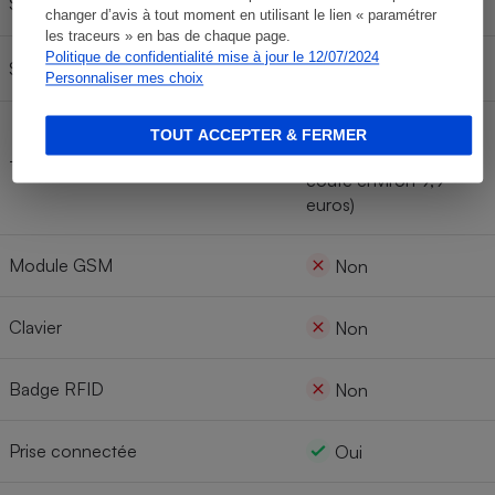
Sirène intérieure
Oui
changer d’avis à tout moment en utilisant le lien « paramétrer
les traceurs » en bas de chaque page.
Politique de confidentialité mise à jour le 12/07/2024
Sirène extérieure
Oui
Personnaliser mes choix
Oui (référence est
TOUT ACCEPTER & FERMER
LDSENK09 et elle
Télécommande(s)
coûte environ 9,9
euros)
Module GSM
Non
Clavier
Non
Badge RFID
Non
Prise connectée
Oui