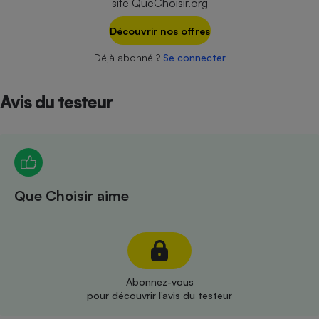
site QueChoisir.org
Téléphone mobile -
Smartphone
Plaque de cuisson à
Découvrir nos offres
induction
Déjà abonné ?
Se connecter
Avis du testeur
Climatiseur -
Ventilateur
Antivirus
Climatiseur -
Que Choisir aime
Ventilateur
Abonnez-vous
pour découvrir l’avis du testeur