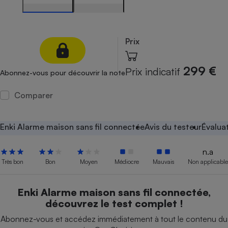
Petit électroménager - U
Complément
alimentaire
Prix
Mutuelle
Assurance emprunteur
299 €
Prix indicatif
Abonnez-vous pour découvrir la note
Comparer
Matelas
Champagne
bouteille
Banque en 
Enki Alarme maison sans fil connectée
Avis du testeur
Évalua
Téléviseur
Antimoustique
Lave-linge
n.a
Très bon
Bon
Moyen
Médiocre
Mauvais
Non applicable
Enki Alarme maison sans fil connectée,
Radiateur électrique
découvrez le test complet !
Abonnez-vous et accédez immédiatement à tout le contenu du