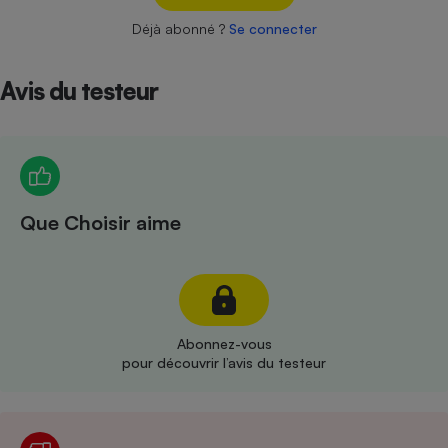
Téléphone mobile -
Smartphone
Déjà abonné ?
Se connecter
Plaque de cuisson à
induction
Avis du testeur
Climatiseur -
Ventilateur
Que Choisir aime
Antivirus
Climatiseur -
Ventilateur
Abonnez-vous
pour découvrir l’avis du testeur