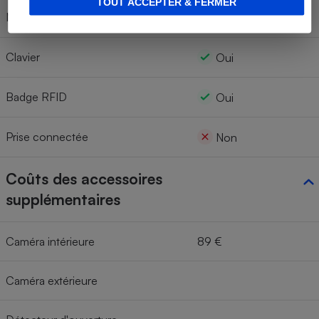
TOUT ACCEPTER & FERMER
Module GSM
Non
Clavier
Oui
Badge RFID
Oui
Prise connectée
Non
Coûts des accessoires
supplémentaires
Caméra intérieure
89 €
Caméra extérieure