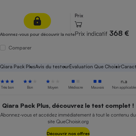
Petit électroménager - U
Complément
Prix
alimentaire
Mutuelle
Assurance emprunteur
368 €
Prix indicatif
Abonnez-vous pour découvrir la note
Comparer
Matelas
Champagne
bouteille
Qiara Pack Plus
Avis du testeur
Évaluation Que Choisir
Caract
Banque en 
Téléviseur
n.a
Antimoustique
Très bon
Bon
Moyen
Médiocre
Mauvais
Non applicable
Lave-linge
Qiara Pack Plus, découvrez le test complet !
Abonnez-vous et accédez immédiatement à tout le contenu du
Radiateur électrique
site QueChoisir.org
Découvrir nos offres