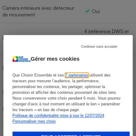
Caméra intérieure avec détecteur
Oui
de mouvement
4 (référence DWS et
Détecteur ouverture porte/fenêtre
qui coûte environ 29
euros)
Continuer sans accepter
Gérer mes cookies
2 (référence PIR et qui
Détecteur(s) de mouvement
coûte environ 33
euros)
Que Choisir Ensemble et ses
7 partenaires
utilisent des
traceurs pour mesurer l’audience, la performance,
personnaliser les contenus, les partager, optimiser la
Sirène intérieure
Oui
promotion et afficher des contenus provenant de sites tiers.
Nous conserverons votre choix pendant 6 mois. Vous pourrez
changer d’avis à tout moment en utilisant le lien « paramétrer
Sirène extérieure
Non
les traceurs » en bas de chaque page.
Politique de confidentialité mise à jour le 12/07/2024
Personnaliser mes choix
Télécommande(s)
Non